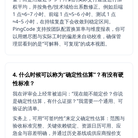
权平均，并按角色/技术域给出系数修正。例如后端
1 点≈6~7 小时、前端 1 点≈5~6 小时、测试 1 点
≈4~5 小时，在持续复盘下会收敛到稳定区间。
PingCode 支持按团队配置换算率与维度报表，你可
以用燃尽图与实际工时的偏差来自动校准，确保管
理层看到的是“可解释、可复现”的成本视图。
4. 什么时候可以称为“确定性估算”？有没有硬
性标准？
我在评审会上经常被追问：“现在能不能定价？你说
是确定性估算，有什么证据？”我需要一个通用、可
验证的清单。
实务上，可用“可签约性”来定义确定性估算：范围与
验收标准完整、关键依赖锁定、资源日历可用、应
急金与容差明确，并通过历史基线或供应商报价支