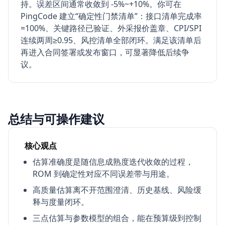
持。误差区间通常收敛到 -5%~+10%。你可在
PingCode 建立“确定性门禁清单”：接口清单完成率
=100%、关键路径已验证、外采报价盖章、CPI/SPI
连续两周≥0.95、风控清单全部闭环。满足该清单后
再进入合同签署或发布窗口，可显著降低后续争
议。
总结与可操作建议
核心观点
估算准确度是随信息成熟度迭代收敛的过程，
ROM 到确定性对应不同误差带与用途。
高质量估算离不开范围澄清、历史基线、风险缓
释与度量闭环。
三点估算与参数模型的组合，能在预算级到控制