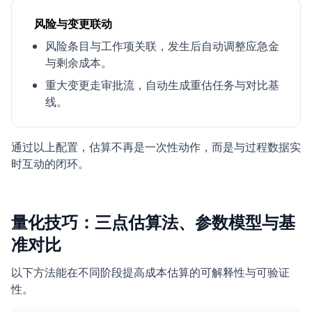
风险与变更联动
风险条目与工作项关联，发生后自动调整应急金
与剩余成本。
重大变更走审批流，自动生成重估任务与对比基
线。
通过以上配置，估算不再是一次性动作，而是与过程数据实
时互动的闭环。
量化技巧：三点估算法、参数模型与基
准对比
以下方法能在不同阶段提高成本估算的可解释性与可验证
性。