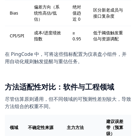
偏差方向（系
绝对
区分新老成员与
Bias
统性高估/低
值趋
接口复杂度
估）
近 0
成本/进度绩效
≥
低于阈值触发重
CPI/SPI
指数
0.95
估与资源调配
在 PingCode 中，可将这些指标配置为仪表盘小组件，并
用自动化规则触发提醒与重估任务。
方法适配性对比：软件与工程领域
尽管估算原则通用，但不同领域的可预测性差别较大，导致
方法组合的权重不同。
建议误差
领域
不确定性来源
主力方法
带（预算
级）