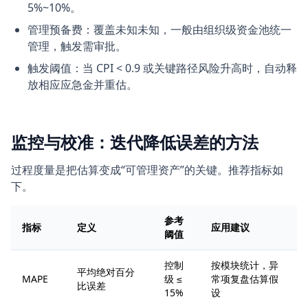
5%~10%。
管理预备费：覆盖未知未知，一般由组织级资金池统一
管理，触发需审批。
触发阈值：当 CPI < 0.9 或关键路径风险升高时，自动释
放相应应急金并重估。
监控与校准：迭代降低误差的方法
过程度量是把估算变成“可管理资产”的关键。推荐指标如
下。
参考
指标
定义
应用建议
阈值
控制
按模块统计，异
平均绝对百分
MAPE
级 ≤
常项复盘估算假
比误差
15%
设