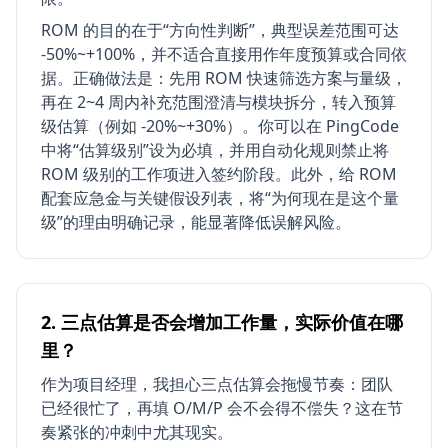
ROM 的目的在于“方向性判断”，典型误差范围可达
-50%~+100%，并不适合直接用作年度预算或合同依
据。正确做法是：先用 ROM 快速筛选方案与量级，
再在 2~4 周内补充范围澄清与模块拆分，转入预算
级估算（例如 -20%~+30%）。你可以在 PingCode
中将“估算级别”设为必填，并用自动化规则禁止将
ROM 级别的工作项进入签约阶段。此外，给 ROM
配套应急金与关键假设列表，将“为何现在是这个量
级”的理由明确记录，能显著降低误解风险。
2. 三点估算是否会增加工作量，实际价值在哪
里？
作为项目经理，我担心三点估算会拖慢节奏：团队
已经很忙了，再填 O/M/P 会不会得不偿失？这在节
奏紧张的冲刺中尤其现实。