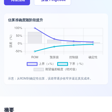
估算准确度随阶段提升
示意：从ROM到确定性估算，误差带逐步收窄并逼近真实成本。
摘要