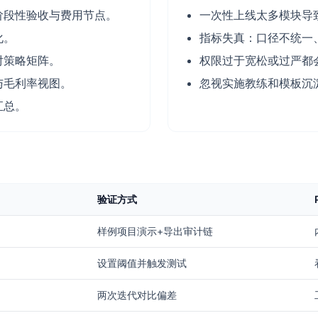
阶段性验收与费用节点。
一次性上线太多模块导
化。
指标失真：口径不统一
对策略矩阵。
权限过于宽松或过严都
与毛利率视图。
忽视实施教练和模板沉
汇总。
验证方式
样例项目演示+导出审计链
设置阈值并触发测试
两次迭代对比偏差