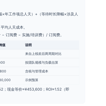
幅×年工作项总人天）+（等待时长降幅×涉及人
× 平均人天成本。
 − 订阅费 − 实施/培训费）/ 订阅费。
例值
说明
来自上线前后两周期对比
600
按团队规模与负载估算
,800
含税与管理成本
80,000
示例预算
现金等价≈¥453,600；ROI≈1.52（即