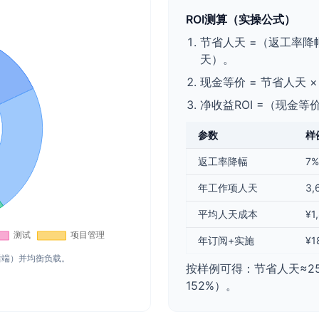
ROI测算（实操公式）
节省人天 =（返工率降
天）。
现金等价 = 节省人天 
净收益ROI =（现金等价
参数
样
返工率降幅
7%
年工作项人天
3,
平均人天成本
¥1
年订阅+实施
¥1
或后端）并均衡负载。
按样例可得：节省人天≈252；
152%）。