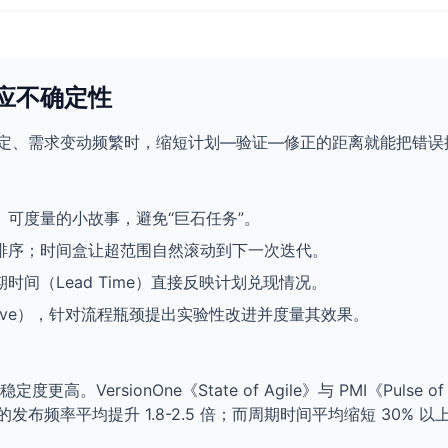
应不确定性
稳定、需求变动频繁时，缩短计划—验证—修正的距离就能把错
可度量的小故事，避免“巨石任务”。
排序；时间盒让超范围自然滚动到下一次迭代。
间（Lead Time）直接反映计划兑现情况。
ctive），针对流程瓶颈提出实验性改进并度量其效果。
rsionOne《State of Agile》与 PMI《Pulse of
跑的发布频率平均提升 1.8-2.5 倍；而周期时间平均缩短 30