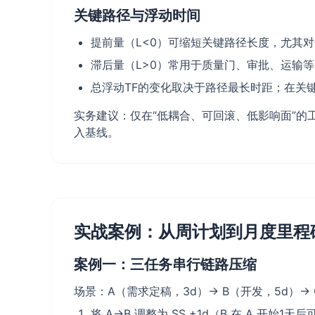
关键路径与浮动时间
提前量（L<0）可缩短关键路径长度，尤其
滞后量（L>0）常用于质量门、审批、运输等
总浮动TF的变化取决于路径最长时距；在关
实务建议：仅在“低耦合、可回滚、低影响面”的
入基线。
实战案例：从周计划到月度里程
案例一：三任务串行链路压缩
场景：A（需求定稿，3d）→ B（开发，5d）→
将 A→B 调整为 SS +1d（B 在 A 开始1