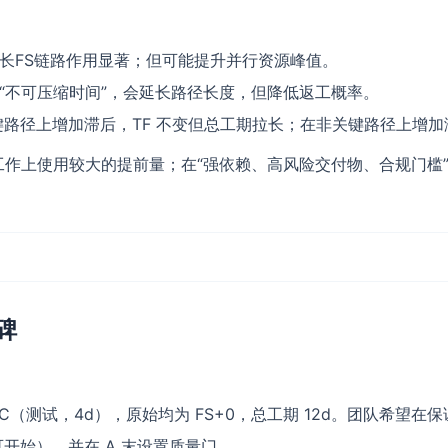
对长FS链路作用显著；但可能提升并行资源峰值。
“不可压缩时间”，会延长路径长度，但降低返工概率。
键路径上增加滞后，TF 不变但总工期拉长；在非关键路径上增
工作上使用较大的提前量；在“强依赖、高风险交付物、合规门槛
碑
 C（测试，4d），原始均为 FS+0，总工期 12d。团队希望
天后可开始），并在 A 末设置质量门。