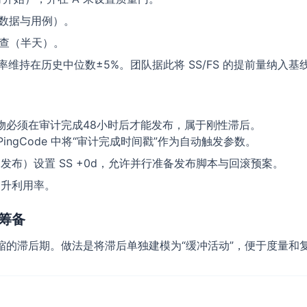
准备数据与用例）。
性检查（半天）。
比缺陷率维持在历史中位数±5%。团队据此将 SS/FS 的提前量纳
物必须在审计完成48小时后才能发布，属于刚性滞后。
 PingCode 中将“审计完成时间戳”作为自动触发参数。
发布）设置 SS +0d，允许并行准备发布脚本与回滚预案。
提升利用率。
筹备
缩的滞后期。做法是将滞后单独建模为“缓冲活动”，便于度量和