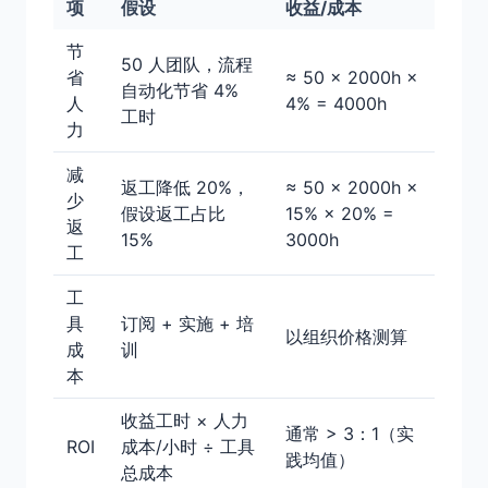
项
假设
收益/成本
节
50 人团队，流程
省
≈ 50 × 2000h ×
自动化节省 4%
人
4% = 4000h
工时
力
减
返工降低 20%，
≈ 50 × 2000h ×
少
假设返工占比
15% × 20% =
返
15%
3000h
工
工
具
订阅 + 实施 + 培
以组织价格测算
成
训
本
收益工时 × 人力
通常 > 3：1（实
ROI
成本/小时 ÷ 工具
践均值）
总成本