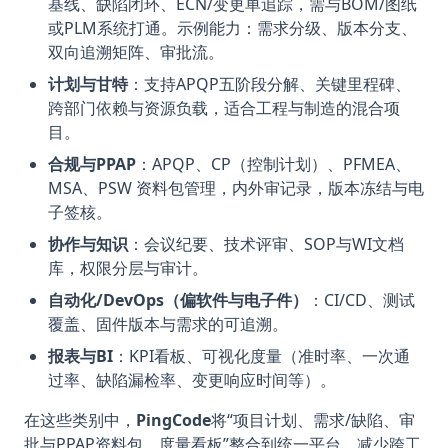
基线、缺陷闭环、ECN/变更单追踪，需与BOM/图纸
或PLM系统打通。示例能力：需求分级、版本分支、
双向追溯矩阵、审批流。
计划与甘特
：支持APQP五阶段分解、关键里程碑、
跨部门依赖与资源负载，适合工程与制造的混合项
目。
合规与PPAP
：APQP、CP（控制计划）、PFMEA、
MSA、PSW 资料包管理，内外审记录，版本冻结与电
子签核。
协作与知识
：会议纪要、技术评审、SOP与WI文档
库，权限分层与审计。
自动化/DevOps（偏软件与电子件）
：CI/CD、测试
覆盖、固件版本与需求的可追溯。
报表与BI
：KPI看板、可视化度量（准时率、一次通
过率、缺陷漏检率、变更响应时间等）。
在这些类别中，
PingCode
将“项目计划、需求/缺陷、审
批与PPAP资料包、度量看板”整合到统一平台，减少跨工