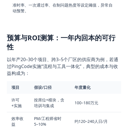
准时率、一次通过率、在制问题热度等设定阈值，异常自
动预警。
预算与ROI测算：一年内回本的可行
性
以年产20–30个项目、跨3–5个厂区的供应商为例，若通
过PingCode实施“流程与工具一体化”，典型的成本与收
益构成为：
项目
假设/口径
年度量化
许可
按席位+模块，含
100–180万元
+实施
培训与集成
效率收
PM/工程师省时
约120–240人日/月
益
5–10%