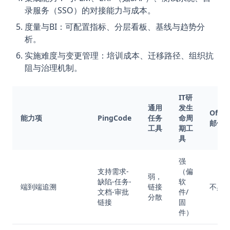
录服务（SSO）的对接能力与成本。
度量与BI：可配置指标、分层看板、基线与趋势分
析。
实施难度与变更管理：培训成本、迁移路径、组织抗
阻与治理机制。
IT研
通用
发生
Offic
能力项
PingCode
任务
命周
邮件
工具
期工
具
强
支持需求-
（偏
弱，
缺陷-任务-
软
端到端追溯
链接
不具
文档-审批
件/
分散
链接
固
件）