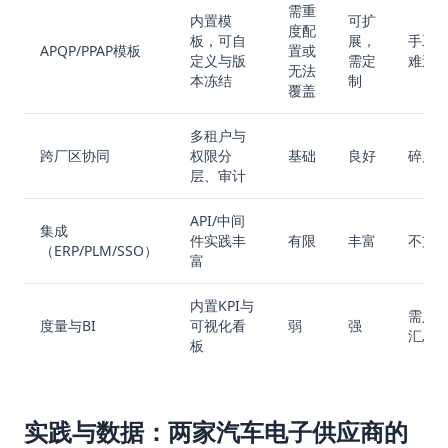
需重
内置模
可扩
度配
板，可自
展，
手工
APQP/PPAP模板
置或
定义与版
需定
难追
无法
本冻结
制
覆盖
多租户与
跨厂区协同
权限分
基础
良好
碎片
层、审计
API/中间
集成
件实践丰
有限
丰富
不支
（ERP/PLM/SSO）
富
内置KPI与
需人
度量与BI
可视化看
弱
强
汇总
板
实践与数据：两家汽车电子供应商的