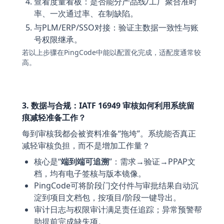
查看度量看板：是否能分产品线/工厂聚合准时
率、一次通过率、在制缺陷。
与PLM/ERP/SSO对接：验证主数据一致性与账
号权限继承。
若以上步骤在PingCode中能以配置化完成，适配度通常较
高。
3. 数据与合规：IATF 16949 审核如何利用系统留
痕减轻准备工作？
每到审核我都会被资料准备“拖垮”。系统能否真正
减轻审核负担，而不是增加工作量？
核心是“
端到端可追溯
”：需求→验证→PPAP文
档，均有电子签核与版本镜像。
PingCode可将阶段门交付件与审批结果自动沉
淀到项目文档包，按项目/阶段一键导出。
审计日志与权限审计满足责任追踪；异常预警帮
助提前完成缺失项。