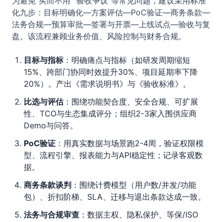
为避免“买而不用”“验收争议”等常见问题，建议采用标准
化九步：目标明确化—方案评估—PoC验证—商务条款—
法务合规—预算审批—签署与开票—上线试点—验收与复
盘。该流程兼顾业务价值、风险控制与财务合规。
目标与指标
：明确痛点与指标（如研发周期缩短
15%、跨部门协同时效提升30%、项目延期率下降
20%）。产出《需求说明书》与《验收标准》。
比选与评估
：围绕功能契合度、安全合规、可扩展
性、TCO与生态集成评分；组织2-3家入围供应商
Demo与问答。
PoC验证
：用真实数据与场景跑2-4周，验证权限模
型、流程引擎、报表能力与API稳定性；记录客观数
据。
商务条款谈判
：围绕计费模型（用户数/并发/功能
包）、折扣阶梯、SLA、迁移与退出条款达成一致。
法务与合规审查
：数据主权、隐私保护、等保/ISO