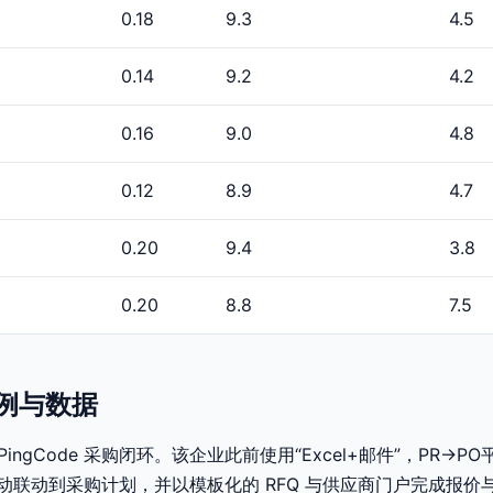
0.18
9.3
4.5
0.14
9.2
4.2
0.16
9.0
4.8
0.12
8.9
4.7
0.20
9.4
3.8
0.20
8.8
7.5
案例与数据
gCode 采购闭环。该企业此前使用“Excel+邮件”，PR→P
更自动联动到采购计划，并以模板化的 RFQ 与供应商门户完成报价