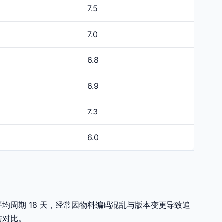
7.5
7.0
6.8
6.9
7.3
6.0
O平均周期 18 天，经常因物料编码混乱与版本变更导致追
与对比。