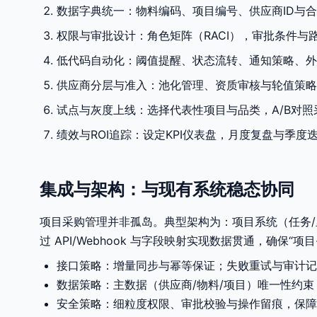
数据字典统一：物料编码、项目编号、供应商ID与
权限与审批设计：角色矩阵（RACI），审批条件与
低代码自动化：阈值提醒、状态流转、通知策略、外
供应商分层与准入：池化管理、资质审核与轮值策略
试点与灰度上线：选择代表性项目与品类，A/B对
绩效与ROI追踪：设定KPI仪表盘，月度复盘与季
集成与架构：与现有系统稳态协同
项目采购管理并非孤岛。典型架构为：项目系统（任务/里程碑
过 API/Webhook 与字段映射实现数据贯通，确保“项
接口策略：增量同步与幂等保证；失败重试与审计记
数据策略：主数据（供应商/物料/项目）唯一性约
安全策略：细粒度权限、审批校验与操作留痕，保障