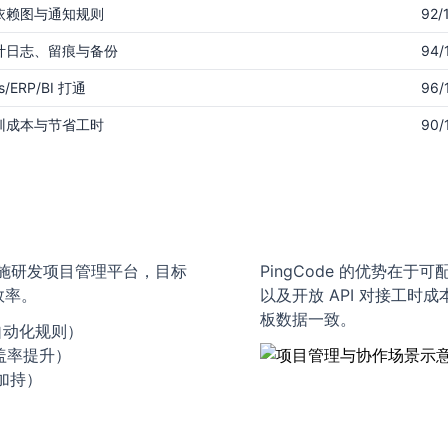
依赖图与通知规则
92/
计日志、留痕与备份
94/
s/ERP/BI 打通
96/
训成本与节省工时
90/
业实施研发项目管理平台，目标
PingCode 的优势在
效率。
以及开放 API 对接工时
板数据一致。
自动化规则）
覆盖率提升）
加持）