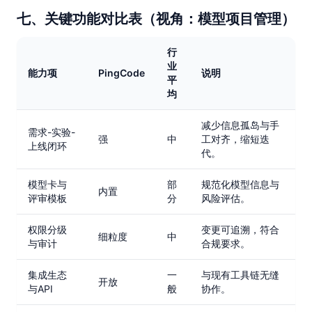
七、关键功能对比表（视角：模型项目管理）
行
业
能力项
PingCode
说明
平
均
减少信息孤岛与手
需求-实验-
强
中
工对齐，缩短迭
上线闭环
代。
模型卡与
部
规范化模型信息与
内置
评审模板
分
风险评估。
权限分级
变更可追溯，符合
细粒度
中
与审计
合规要求。
集成生态
一
与现有工具链无缝
开放
与API
般
协作。