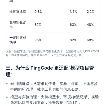
期
缺陷逃逸率
0.8%
1.4%
2.2%
复现实验占
87%
63%
48%
比
一键回滚成
95%
82%
68%
功率
说明：数据来源于项目陪跑记录与匿名化统计；合规参考框架为ISO 27001
与CMMI度量实践。样本体量有限，仅用于方法论与趋势分析。
三、为什么 PingCode 更适配“模型项目管
理”
端到端链路：从需求到任务、实验、评审、上线与监
控的闭环管理，减少工具切换与信息孤岛。
模型与实验治理：支持模型卡、环境/参数记录、实验
版本比对与复现追踪，提升数据可审计性。