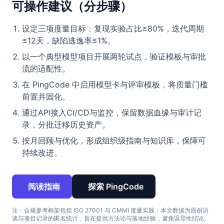
可操作建议（分步骤）
设定三项度量目标：复现实验占比≥80%，迭代周期
≤12天，缺陷逃逸率≤1%。
以一个典型模型项目开展两轮试点，验证模板与审批
流的适配性。
在 PingCode 中启用模型卡与评审模板，将质量门槛
前置并固化。
通过API接入CI/CD与监控，保留数据血缘与审计记
录，分批迁移历史资产。
按月回顾与优化，形成组织级指南与知识库，保障可
持续改进。
阅读指南
探索 PingCode
注：合规参考框架包括 ISO 27001 与 CMMI 度量实践；本文数据为原创访
谈与项目记录的匿名统计，旨在提供方法论与落地经验，避免误导性结论。