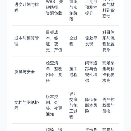
WBS、关
组织
工期可
进度计划与排
验与材
键路径、
与实
预测性
程
料到货
资源负载
施阶
提升
联动
段
目标成
科目体
成本与预算管
本、签
全过
偏差早
系与流
理
证、变
程
发现
程配置
更、产值
复杂
检查清
闭环追
现场采
单、整改
施工
踪与合
集与标
质量与安全
闭环、复
过程
规性增
准化要
验
强
求高
设计
版本控
交底
降低多
需严控
文档与图纸协
制、会
与施
版本风
权限与
同
签、变更
工过
险
留痕
通知
程
报验、巡
反馈及
弱网与