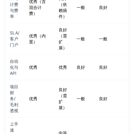
优秀（含
计费
（依
混合计
一般
良好
与费
赖插
费）
率
件）
良好
SLA/
优秀（内
（需
客户
一般
一般
置）
扩
门户
展）
自动
化与
优秀
优秀
良好
良好
API
项目
良好
财
（需
务/
优秀
一般
良好
扩
毛利
展）
透视
上手
速
中等