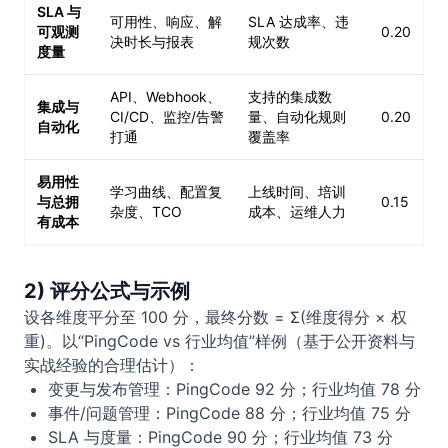
SLA 与
可用性、响应、解
SLA 达成率、违
可观测
0.20
决时长与报表
规次数
度量
API、Webhook、
支持的集成数
集成与
CI/CD、监控/告警
量、自动化规则
0.20
自动化
打通
覆盖率
易用性
学习曲线、配置复
上线时间、培训
与总拥
0.15
杂度、TCO
成本、运维人力
有成本
2) 评分公式与示例
设各维度平分至 100 分，最终分数 = Σ(维度得分 × 权
重)。以“PingCode vs 行业均值”样例（基于公开资料与
实战经验的合理估计）：
变更与发布管理：PingCode 92 分；行业均值 78 分
事件/问题管理：PingCode 88 分；行业均值 75 分
SLA 与度量：PingCode 90 分；行业均值 73 分