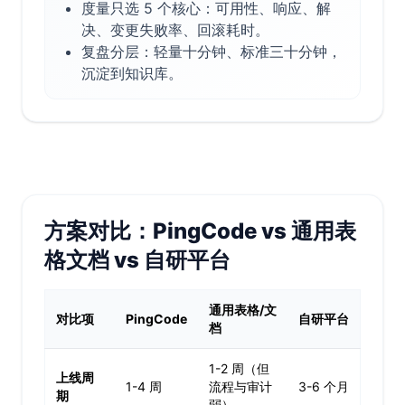
度量只选 5 个核心：可用性、响应、解
决、变更失败率、回滚耗时。
复盘分层：轻量十分钟、标准三十分钟，
沉淀到知识库。
方案对比：PingCode vs 通用表
格文档 vs 自研平台
通用表格/文
对比项
PingCode
自研平台
档
1-2 周（但
上线周
1-4 周
流程与审计
3-6 个月
期
弱）