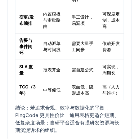
内置模板
可深度定
变更/发
手工设计，
与审批路
制，成本
布编排
易漏项
由
高
告警与
自动派单
需要大量手
依赖开发
事件闭
与时间线
工同步
资源
环
SLA 度
可实现，
报表齐全
需自建公式
量
周期长
TCO（3
表面低，隐
高（人力
中等偏低
年）
形成本高
与维护）
结论：若追求合规、效率与数据化的平衡，
PingCode 更具性价比；通用表格更适合短期、
低复杂度场景；自研平台适合有强研发资源与长
期沉淀诉求的组织。