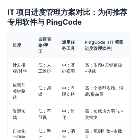
IT 项目进度管理方案对比：为何推荐
专用软件与 PingCode
自建表
通用任
PingCode（IT 项目
维度
格/手
务工具
进度管理软件）
工
计划排
低：人
中：基
高：依赖+关键路径
程/甘特
工维护
础视图
+基线
依赖与
低：易
中：有
高：全类型依赖、滞
关键路
错
限支持
后/提前量
径
资源负
低：不
中：简
高：负载热力图与冲
载
可视
化
突检测
自动化
低：手
中：消
高：规则引擎+审批
与预警
动
息
流