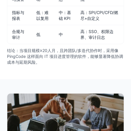
指标与
低：难
中：基
高：SPI/CPI/CFD/燃
报表
以复用
础 KPI
尽+自定义
合规与
高：SSO、权限边
低
中
审计
界、审计日志
结论：当项目规模≥20人月，且跨团队/多迭代协作时，采用像
PingCode 这样面向 IT 项目进度管理的软件，能够显著降低协调
成本与延期风险。