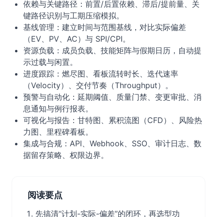
依赖与关键路径：前置/后置依赖、滞后/提前量、关
键路径识别与工期压缩模拟。
基线管理：建立时间与范围基线，对比实际偏差
（EV、PV、AC）与 SPI/CPI。
资源负载：成员负载、技能矩阵与假期日历，自动提
示过载与闲置。
进度跟踪：燃尽图、看板流转时长、迭代速率
（Velocity）、交付节奏（Throughput）。
预警与自动化：延期阈值、质量门禁、变更审批、消
息通知与例行报表。
可视化与报告：甘特图、累积流图（CFD）、风险热
力图、里程碑看板。
集成与合规：API、Webhook、SSO、审计日志、数
据留存策略、权限边界。
阅读要点
先搞清“计划-实际-偏差”的闭环，再选型功