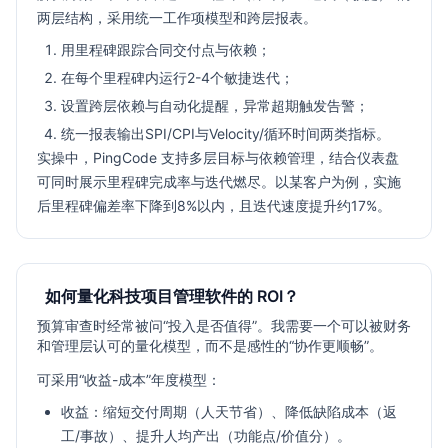
两层结构，采用统一工作项模型和跨层报表。
用里程碑跟踪合同交付点与依赖；
在每个里程碑内运行2-4个敏捷迭代；
设置跨层依赖与自动化提醒，异常超期触发告警；
统一报表输出SPI/CPI与Velocity/循环时间两类指标。
实操中，PingCode 支持多层目标与依赖管理，结合仪表盘
可同时展示里程碑完成率与迭代燃尽。以某客户为例，实施
后里程碑偏差率下降到8%以内，且迭代速度提升约17%。
如何量化科技项目管理软件的 ROI？
预算审查时经常被问“投入是否值得”。我需要一个可以被财务
和管理层认可的量化模型，而不是感性的“协作更顺畅”。
可采用“收益-成本”年度模型：
收益：缩短交付周期（人天节省）、降低缺陷成本（返
工/事故）、提升人均产出（功能点/价值分）。