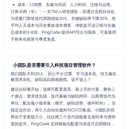
成本：订阅费、实施与培训、人力时间、迁移与运维。
计算示例（年）：一支100人研发团队，若通过流程自动化
与质量门禁使迭代周期缩短20%、关键缺陷率下降30%，按
平均人天成本与历史事故成本测算，净收益可达订阅与实施
总成本的3-6倍。PingCode 提供API导出与报表，可直接用
于财务化核算与季度复盘。
小团队是否需要引入科技项目管理软件？
我们团队不到20人，担心平台过重、学习成本高。但又确实
被需求杂乱、缺陷追踪困难困扰。该不该上？
建议从轻量开始，选择可配置度高、易上手的方案，聚焦三
个痛点：需求优先级、迭代看板与缺陷闭环。以两周迭代为
单位，配合最小报表集（燃尽、缺陷趋势、循环时间）。当
稳定运作后，再引入自动化规则与CI/CD集成。小团队的优
势在于变更阻力小，往往两三个迭代就能看见准时率与透明
度的提升。PingCode 支持模板化配置与渐进式启用模块，