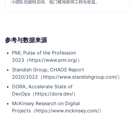
小团队也能快启动、低门槛地获得工程化收益。
参考与数据来源
PMI, Pulse of the Profession
2023（https://www.pmi.org/）
Standish Group, CHAOS Report
2020/2022（https://www.standishgroup.com/）
DORA, Accelerate State of
DevOps（https://dora.dev/）
McKinsey Research on Digital
Projects（https://www.mckinsey.com/）