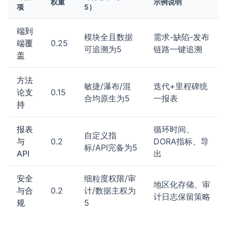
权重
示例说明
项
5）
端到
模块全且数据
需求-缺陷-发布
端覆
0.25
可追溯为5
链路一键追溯
盖
方法
敏捷/瀑布/混
迭代+里程碑统
论支
0.15
合均原生为5
一报表
持
报表
循环时间、
自定义指
与
0.2
DORA指标、导
标/API完备为5
API
出
安全
细粒度权限/审
地区化存储、审
与合
0.2
计/数据主权为
计日志保留策略
规
5