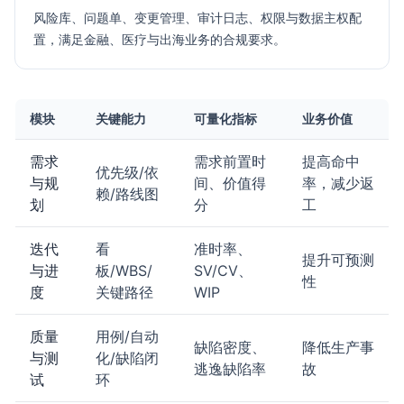
风险库、问题单、变更管理、审计日志、权限与数据主权配
置，满足金融、医疗与出海业务的合规要求。
模块
关键能力
可量化指标
业务价值
需求
需求前置时
提高命中
优先级/依
与规
间、价值得
率，减少返
赖/路线图
划
分
工
迭代
看
准时率、
提升可预测
与进
板/WBS/
SV/CV、
性
度
关键路径
WIP
质量
用例/自动
缺陷密度、
降低生产事
与测
化/缺陷闭
逃逸缺陷率
故
试
环