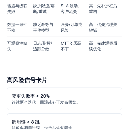
雪崩与级联
缺少限流/熔
SLA 波动、
高：先补护栏后
失败
断/重试
客户流失
重构
数据一致性
缺乏幂等与
账务/订单类
高：优先治理关
不稳
事件模型
风险
键域
可观察性缺
日志/指标/
MTTR 居高
高：先建观察后
失
追踪分散
不下
谈优化
高风险信号卡片
变更失败率 > 20%
连续两个迭代，回滚或补丁发布频繁。
调用链 > 8 跳
跨服务调用过深，定位与恢复困难。