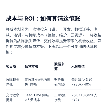
成本与 ROI：如何算清这笔账
将成本划分为一次性投入（设计、开发、数据迁移、测
试、培训）与持续成本（监控、维护、云资源）；将收益
拆解为故障损失降低、交付效率提升带来的机会收益、弹
性扩展减少峰值成本等。下表给出一个可复用的估算模
板：
数据来
项目项
估算方法
示例数值
源
故障损失
事故频次×平均损
财务报
每月减少 3 起
降低
失×降幅
表/埋点
×¥80k×40%
交付效率
Lead Time 降幅
工时/流
2 天→1 天×20 人
提升
×人天成本
水线
×¥2k