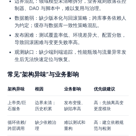
边界混乱：领域模型未清晰拆分，业务规则散落在控
制器、DAO 与脚本中，难以复用与治理。
数据脆弱：缺少版本化与回滚策略；跨库事务依赖人
为约定；缓存与数据库一致性策略混乱。
发布困难：测试覆盖率低、环境差异大、配置分散，
导致回滚困难与变更失败率高。
观测缺口：缺少端到端追踪，性能瓶颈与流量异常发
生后无法快速定位与恢复。
常见“架构异味”与业务影响
架构异味
根因
业务影响
优先级建议
上帝类/巨
边界未清；
发布变慢、
高：先抽离高变
石服务
历史积累
缺陷率高
更度模块
循环依赖/
缺少依赖治
难以测试和
高：建立依赖规
跨层调用
理
重构
范与检测