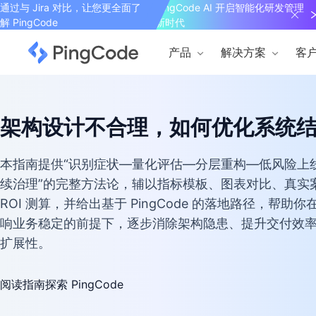
通过与 Jira 对比，让您更全面了
PingCode AI 开启智能化研发管理
解 PingCode
新时代
产品
解决方案
客
架构设计不合理，如何优化系统
本指南提供“识别症状—量化评估—分层重构—低风险上
续治理”的完整方法论，辅以指标模板、图表对比、真实
ROI 测算，并给出基于 PingCode 的落地路径，帮助你
响业务稳定的前提下，逐步消除架构隐患、提升交付效
扩展性。
阅读指南
探索 PingCode