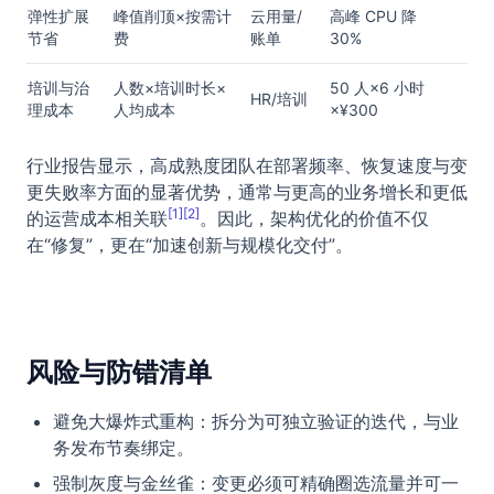
弹性扩展
峰值削顶×按需计
云用量/
高峰 CPU 降
节省
费
账单
30%
培训与治
人数×培训时长×
50 人×6 小时
HR/培训
理成本
人均成本
×¥300
行业报告显示，高成熟度团队在部署频率、恢复速度与变
更失败率方面的显著优势，通常与更高的业务增长和更低
[1][2]
的运营成本相关联
。因此，架构优化的价值不仅
在“修复”，更在“加速创新与规模化交付”。
风险与防错清单
避免大爆炸式重构：拆分为可独立验证的迭代，与业
务发布节奏绑定。
强制灰度与金丝雀：变更必须可精确圈选流量并可一