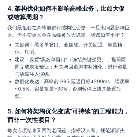
4. 架构优化如何不影响高峰业务，比如大促
或结算周期？
我们最担心在高峰前进行结构性变更，一旦出问题影响巨
大。但不变更又会在高峰被放大隐患。我该如何平衡？
关键词：黑名单窗口、金丝雀、开关回退、容量预
估、压测。
建议：设置“黑名单窗口”（冻结关键变更）；提前两
周完成灰度验证；开关与回退脚本标准化；进行容量
与故障注入演练。
数据化表达：高峰前 P95 延迟目标≤200ms、错误率
≤0.5%、容量裕量≥30%，否则暂停上线并处置瓶
颈。
5. 如何将架构优化变成“可持续”的工程能力，
而非一次性项目？
每次专项结束又回到老问题：指标没人看、规范渐渐失