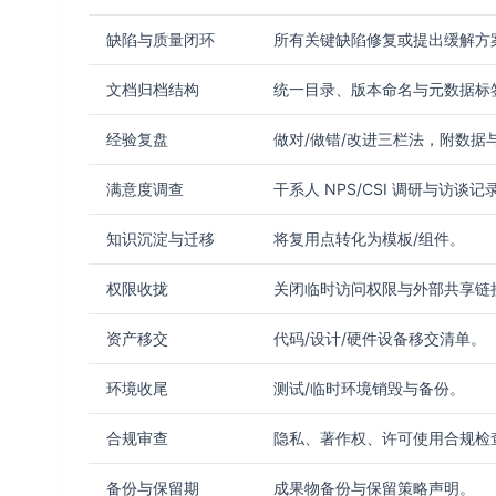
缺陷与质量闭环
所有关键缺陷修复或提出缓解方
文档归档结构
统一目录、版本命名与元数据标
经验复盘
做对/做错/改进三栏法，附数据
满意度调查
干系人 NPS/CSI 调研与访谈记
知识沉淀与迁移
将复用点转化为模板/组件。
权限收拢
关闭临时访问权限与外部共享链
资产移交
代码/设计/硬件设备移交清单。
环境收尾
测试/临时环境销毁与备份。
合规审查
隐私、著作权、许可使用合规检
备份与保留期
成果物备份与保留策略声明。