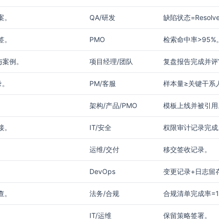
案。
QA/研发
缺陷状态=Resolve
签。
PMO
检索命中率>95%
与案例。
项目经理/团队
复盘报告完成并评
录。
PM/客服
样本量≥关键干系人
架构/产品/PMO
模板上线并被引用
接。
IT/安全
权限审计记录完成
运维/交付
移交签收记录。
DevOps
变更记录+日志留
查。
法务/合规
合规清单完成率=1
IT/运维
保留策略签署。