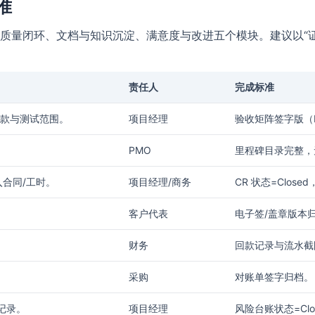
准
质量闭环、文档与知识沉淀、满意度与改进五个模块。建议以“证
责任人
完成标准
条款与测试范围。
项目经理
验收矩阵签字版（P
。
PMO
里程碑目录完整，
入合同/工时。
项目经理/商务
CR 状态=Clos
客户代表
电子签/盖章版本
财务
回款记录与流水截
采购
对账单签字归档。
记录。
项目经理
风险台账状态=Clo