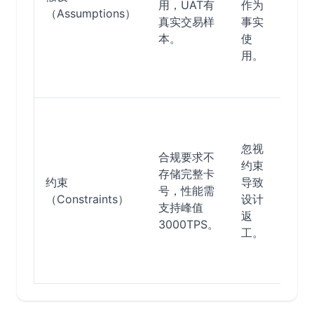
用，UAT有
作为
（Assumptions）
务
真实交易样
事实
风
本。
使
应
用。
策
略
将
束
忽视
化
合规要求不
约束
验
存储完整卡
约束
导致
阈
号，性能需
（Constraints）
设计
与
支持峰值
返
功
3000TPS。
工。
需
测
试