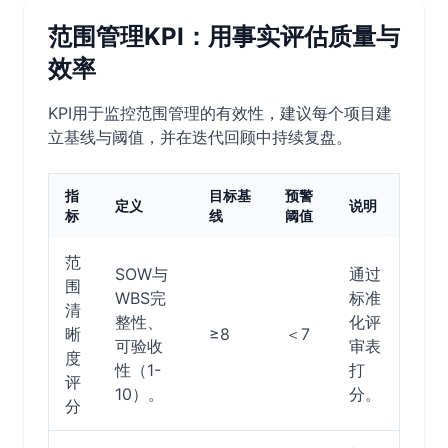
范围管理KPI：用事实评估质量与
效率
KPI用于监控范围管理的有效性，建议每个项目建
立基线与阈值，并在迭代回顾中持续复盘。
指
目标基
预警
定义
说明
标
线
阈值
范
SOW与
通过
围
WBS完
标准
清
整性、
化评
晰
≥8
＜7
可验收
审表
度
性（1-
打
评
10）。
分。
分