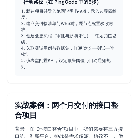
行动路径（在 PingCode 中的5步）
新建项目并导入范围说明书模板，录入边界四维
度。
建立交付物清单与WBS树，逐节点配置验收标
准。
创建变更流程（审批与影响评估），锁定范围基
线。
关联测试用例与数据集，打通“定义—测试—验
收”。
仪表盘配置KPI，设定预警阈值与自动通知规
则。
实战案例：两个月交付的接口整
合项目
背景：在“D-接口整合”项目中，我们需要将三方接
口统一到新平台。挑战是需求多源、协议不一。做