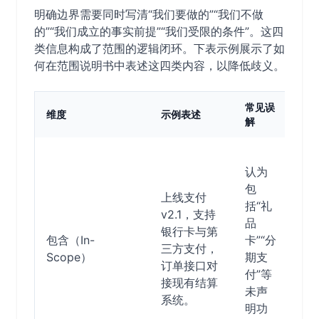
明确边界需要同时写清“我们要做的”“我们不做
的”“我们成立的事实前提”“我们受限的条件”。这四
类信息构成了范围的逻辑闭环。下表示例展示了如
何在范围说明书中表述这四类内容，以降低歧义。
常见误
规避
维度
示例表述
解
方式
用
认为
单
包
举
上线支付
括“礼
能
v2.1，支持
品
并
银行卡与第
包含（In-
卡”“分
验
三方支付，
Scope）
期支
场
订单接口对
付”等
景
接现有结算
未声
与
系统。
明功
程