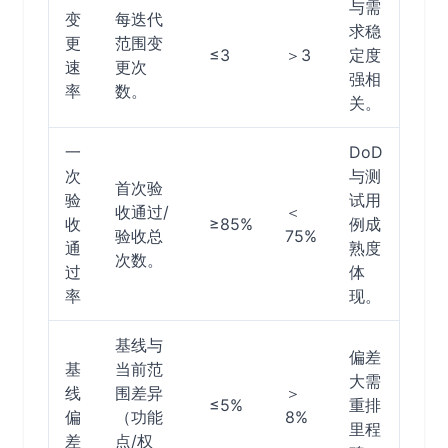
与需
变
每迭代
求稳
更
范围变
≤3
＞3
定度
速
更次
强相
率
数。
关。
一
DoD
次
与测
首次验
验
试用
收通过/
＜
收
≥85%
例成
验收总
75%
通
熟度
次数。
过
体
率
现。
基线与
偏差
基
当前范
大需
线
围差异
＞
≤5%
重排
偏
（功能
8%
里程
差
点/权