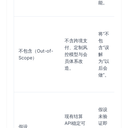
能。
绑
定
明
确“
将“不
续
不含跨境支
包
本
付、定制风
含”误
不包含（Out-of-
估”
控模型与会
解
Scope）
变
员体系改
为“以
流
造。
后会
触
做”。
条
件
为
键
假设
设
现有结算
未验
置
API稳定可
证即
假设
证