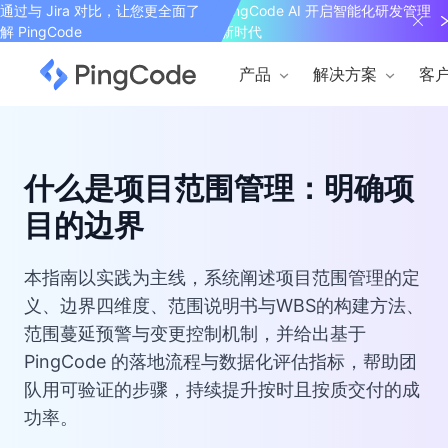
通过与 Jira 对比，让您更全面了
PingCode AI 开启智能化研发管理
解 PingCode
新时代
产品
解决方案
客
什么是项目范围管理：明确项
目的边界
本指南以实践为主线，系统阐述项目范围管理的定
义、边界四维度、范围说明书与WBS的构建方法、
范围蔓延预警与变更控制机制，并给出基于
PingCode 的落地流程与数据化评估指标，帮助团
队用可验证的步骤，持续提升按时且按质交付的成
功率。