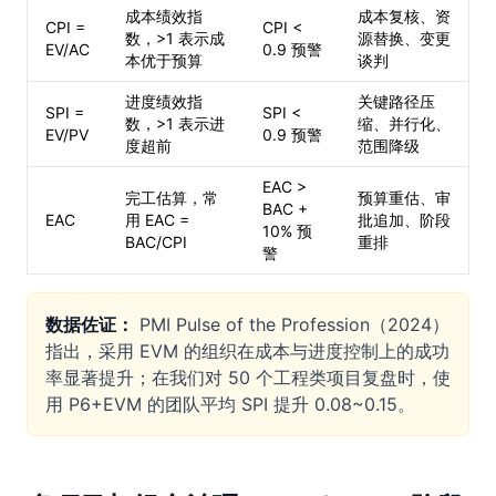
成本绩效指
成本复核、资
CPI =
CPI <
数，>1 表示成
源替换、变更
EV/AC
0.9 预警
本优于预算
谈判
进度绩效指
关键路径压
SPI =
SPI <
数，>1 表示进
缩、并行化、
EV/PV
0.9 预警
度超前
范围降级
EAC >
完工估算，常
预算重估、审
BAC +
EAC
用 EAC =
批追加、阶段
10% 预
BAC/CPI
重排
警
数据佐证：
PMI Pulse of the Profession（2024）
指出，采用 EVM 的组织在成本与进度控制上的成功
率显著提升；在我们对 50 个工程类项目复盘时，使
用 P6+EVM 的团队平均 SPI 提升 0.08~0.15。