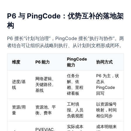
P6 与 PingCode：优势互补的落地架
构
P6 擅长“计划与治理”，PingCode 擅长“执行与协作”。两
者结合可让组织从战略到执行、从计划到文档形成闭环。
PingCode
维度
P6 能力
协同方式
能力
任务分
P6 为主，状
网络逻辑、
进度/基
解、依
态从
关键路径、
线
赖、里程
PingCode
基线
碑看板
回写
工时填
以资源编号
资源/用
资源池、平
报、人员
映射，时间
量
衡、费率
负载视图
相位同步
实际成本
成本明细来
PV/EV/AC、