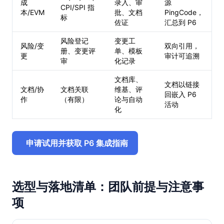
成
录入、审
源
CPI/SPI 指
本/EVM
批、文档
PingCode，
标
佐证
汇总到 P6
风险登记
变更工
风险/变
双向引用，
册、变更评
单、模板
更
审计可追溯
审
化记录
文档库、
文档以链接
文档/协
文档关联
维基、评
回嵌入 P6
作
（有限）
论与自动
活动
化
申请试用并获取 P6 集成指南
选型与落地清单：团队前提与注意事
项