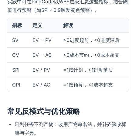
实践中可在PingCode以WBS层级汇总这些指标，结合阈
值进行预警（如SPI＜0.9触发黄色预警）。
指标
定义
解读
SV
EV − PV
>0进度超前，<0进度滞后
CV
EV − AC
>0成本节约，<0成本超支
SPI
EV / PV
=1按计划，<1进度落后
CPI
EV / AC
=1按预算，<1成本超支
常见反模式与优化策略
只列任务不列产物：改用产物命名法，并补齐验收标
准与字典。