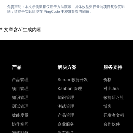
免责声明：本文示例数据仅用于方法演示，具体效益受行业与项目复杂度影
响；请结合实际情境在 PingCode 中校准参数与阈值。
* 文章含AI生成内容
产品
解决方案
服务支持
产品管理
Scrum 敏捷开发
价格
项目管理
Kanban 管理
对比Jira
知识管理
知识管理
敏捷研习社
测试管理
测试管理
博客
效能度量
产品管理
开发者文档
协作空间
企业服务
合作伙伴
智能引擎
汽车电子