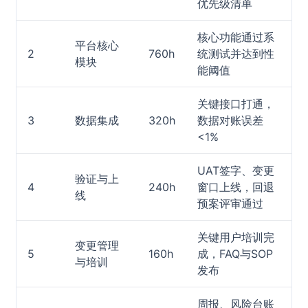
优先级清单
核心功能通过系
平台核心
2
760h
统测试并达到性
模块
能阈值
关键接口打通，
3
数据集成
320h
数据对账误差
<1%
UAT签字、变更
验证与上
4
240h
窗口上线，回退
线
预案评审通过
关键用户培训完
变更管理
5
160h
成，FAQ与SOP
与培训
发布
周报、风险台账