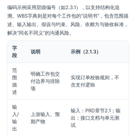
编码示例采用层级编号（如2.3.1），以支持结构化追
溯。WBS字典则是对每个工作包的“说明书”，包含范围描
述、输入输出、假设与约束、风险、依赖方与验收标准，
解决“同名不同义”的沟通风险。
字
说明
示例（2.1.3）
段
范
明确工作包交
围
实现订单校验规则，不
付边界与排除
描
含支付逻辑
项
述
输
输入：PRD章节2.1；输
入/
上游输入、预
出：接口文档与单元测
输
期产物
试
出