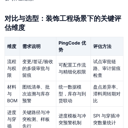
对比与选型：装饰工程场景下的关键评
估维度
PingCode 优
维度
需求说明
评估方法
势
流程
变更/签证/验收
试点审批链
可配置工作流
与权
的多级审批与
路、审计留痕
与精细化权限
限
留痕
检查
材料
图纸清单、批
统一数据模
盘点差异率、
与
次追溯与库存
型，库存与到
滞料周转期对
BOM
预警
货联动
比
进度
关键路径与冲
进度模板与冲
SPI 与穿插冲
与穿
突检测、样板
突预警机制
突数量统计
插
先行