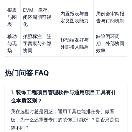
报表
EVM、库存、
内置报表与自
周例会审阅报
与图
闭环周期可视
定义图表能力
告与订阅机制
表
化
移动
拍照标注、签
缺陷闭环周
移动端友好与
与现
字留痕与外部
期、外部协同
外部接入隔离
场
协同
效率
热门问答 FAQ
1. 装饰工程项目管理软件与通用项目工具有什
么本质区别？
我在选型时总是困惑：通用工具也能排任务、做看
板，为什么还需要专门的装饰工程软件？是否只是包
装不同？