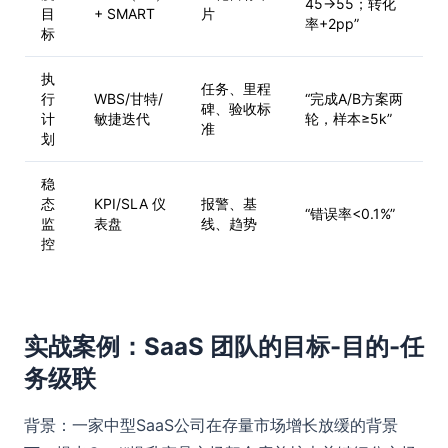
45→55；转化
目
+ SMART
片
率+2pp”
标
执
任务、里程
行
WBS/甘特/
“完成A/B方案两
碑、验收标
计
敏捷迭代
轮，样本≥5k”
准
划
稳
态
KPI/SLA 仪
报警、基
“错误率<0.1%”
监
表盘
线、趋势
控
实战案例：SaaS 团队的目标-目的-任
务级联
背景：一家中型SaaS公司在存量市场增长放缓的背景