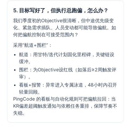
5. 目标写好了，但执行总跑偏，怎么办？
我们季度初的Objective很清晰，但中途优先级变
化、紧急需求插队、人员变动都可能导致偏航。如
何把偏航控制在可接受范围内？
采用“航道+围栏”：
航道：用甘特/迭代计划固化里程碑，关键链设
缓冲。
围栏：为Objective设红线（如落后≥2周触发评
审）。
看板+报警：异常进入专属泳道，48小时内召开
轻量回顾。
PingCode 的看板与自动化规则可把偏航拉回：当
KR偏差超阈触发通知与依赖任务重排，保障节奏不
失稳。