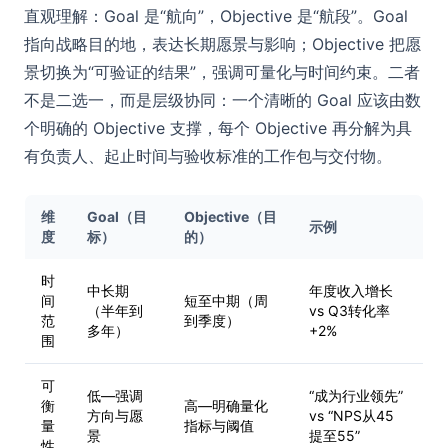
直观理解：Goal 是“航向”，Objective 是“航段”。Goal
指向战略目的地，表达长期愿景与影响；Objective 把愿
景切换为“可验证的结果”，强调可量化与时间约束。二者
不是二选一，而是层级协同：一个清晰的 Goal 应该由数
个明确的 Objective 支撑，每个 Objective 再分解为具
有负责人、起止时间与验收标准的工作包与交付物。
维
Goal（目
Objective（目
示例
度
标）
的）
时
中长期
年度收入增长
间
短至中期（周
（半年到
vs Q3转化率
范
到季度）
多年）
+2%
围
可
低—强调
“成为行业领先”
衡
高—明确量化
方向与愿
vs “NPS从45
量
指标与阈值
景
提至55”
性