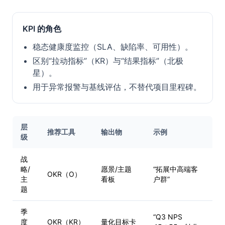
KPI 的角色
稳态健康度监控（SLA、缺陷率、可用性）。
区别“拉动指标”（KR）与“结果指标”（北极
星）。
用于异常报警与基线评估，不替代项目里程碑。
层
推荐工具
输出物
示例
级
战
略/
愿景/主题
“拓展中高端客
OKR（O）
主
看板
户群”
题
季
“Q3 NPS
度
OKR（KR）
量化目标卡