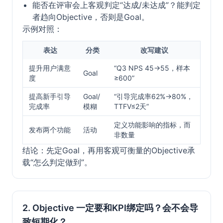
能否在评审会上客观判定“达成/未达成”？能判定
者趋向Objective，否则是Goal。
示例对照：
表达
分类
改写建议
提升用户满意
“Q3 NPS 45→55，样本
Goal
度
≥600”
提高新手引导
Goal/
“引导完成率62%→80%，
完成率
模糊
TTFV≤2天”
定义功能影响的指标，而
发布两个功能
活动
非数量
结论：先定Goal，再用客观可衡量的Objective承
载“怎么判定做到”。
2. Objective 一定要和KPI绑定吗？会不会导
致短期化？