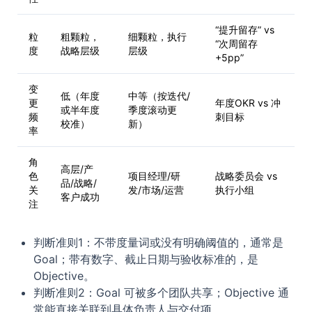
“提升留存” vs
粒
粗颗粒，
细颗粒，执行
“次周留存
度
战略层级
层级
+5pp”
变
低（年度
中等（按迭代/
更
年度OKR vs 冲
或半年度
季度滚动更
频
刺目标
校准）
新）
率
角
高层/产
色
项目经理/研
战略委员会 vs
品/战略/
关
发/市场/运营
执行小组
客户成功
注
判断准则1：不带度量词或没有明确阈值的，通常是
Goal；带有数字、截止日期与验收标准的，是
Objective。
判断准则2：Goal 可被多个团队共享；Objective 通
常能直接关联到具体负责人与交付项。