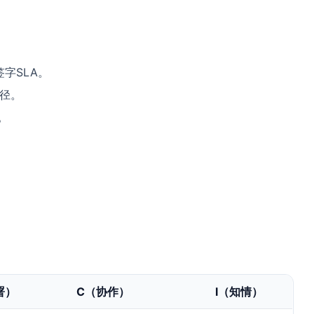
字SLA。
路径。
。
。
署）
C（协作）
I（知情）