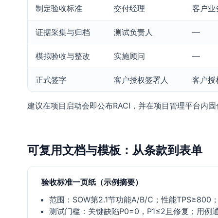
制定验收标准
交付经理
客户业
证据采集与归档
测试负责人
—
模拟验收与整改
实施顾问
—
正式签字
客户授权签署人
客户授
建议在项目启动会即公布RACI，并在项目管理平台内
可复用文档与模板：从条款到表单
验收标准一页纸（示例摘要）
范围：SOW第2.1节功能A/B/C；性能TPS≥80
测试门槛：关键缺陷P0=0，P1≤2且修复；用例通