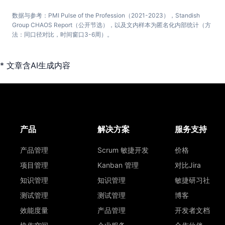
数据与参考：PMI Pulse of the Profession（2021-2023），Standish
Group CHAOS Report（公开节选），以及文内样本为匿名化内部统计（方
法：同口径对比，时间窗口3-6周）。
* 文章含AI生成内容
产品
解决方案
服务支持
产品管理
Scrum 敏捷开发
价格
项目管理
Kanban 管理
对比Jira
知识管理
知识管理
敏捷研习社
测试管理
测试管理
博客
效能度量
产品管理
开发者文档