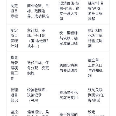
澄清价值-范
强制“非目
制定
商业论证、目
围-约束，建
标”列项，
项目
标、范围边
立干系人共
避免目标
章程
界、成功标准
识
漂移
制定
主计划、基
把计划固
统一里程碑
项目
线、子计划
化为可执
与依赖，确
管理
（范围/进度/
行盘点周
定度量口径
计划
成本…）
期
指导
建立单一
与管
迭代目标、任
跨团队协调
工作入口
理项
务分配、变更
与资源调度
与通知机
目工
实施
制
作
管理
经验教训库、
强制关联
推动显性化
项目
决策记录
到需求/任
沉淀与复用
知识
（ADR）
务/测试
监控
偏差报告、风
设定
基于数据的