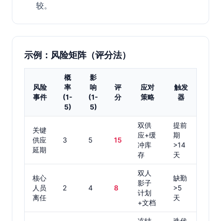
较。
示例：风险矩阵（评分法）
概
影
风险
率
响
评
应对
触发
事件
(1-
(1-
分
策略
器
5)
5)
双供
提前
关键
应+缓
期
供应
3
5
15
冲库
>14
延期
存
天
双人
核心
缺勤
影子
人员
2
4
8
>5
计划
离任
天
+文档
冻结
迭代