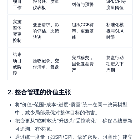
项目
险台账、度量
SPI/CPI等
纠偏与预警
工作
仪表板
度量阈值
实施
变更请求、影
组织CCB评
标准化模
整体
响评估、决策
审、更新基
板与SLA
变更
轨迹
线
时限
控制
结束
完成移交，
复盘行动
项目
验收记录、交
固化复盘资
项进入下
或阶
付清单、复盘
产
周期
段
2. 整合管理的价值主张
将“价值-范围-成本-进度-质量”统一在同一决策模型
中，减少局部最优对整体目标的伤害。
把变更从“临时救火”升级为“受控演化”，确保基线更新
可追溯、有依据。
通过统一度量（如SPI/CPI、缺陷密度、阻塞比）建立