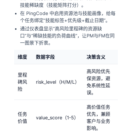
技能稀缺度（技能矩阵打分）。
在 PingCode 中启用资源池与技能画像，给每
个任务绑定“技能标签+优先级+截止日期”。
通过仪表盘显示“高风险里程碑的资源缺
口”与“稀缺技能的负荷曲线”，让PM与FM在同
一图景下折衷。
维度
数据字段
决策含义
高风险优先
里程
保资源，避
碑风
risk_level（H/M/L）
免系统性延
险
误。
高价值任务
任务
优先，兼顾
value_score（1-5）
价值
客户与业务
影响。