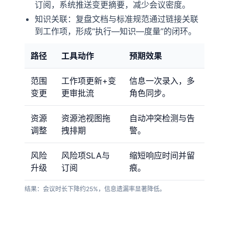
订阅，系统推送变更摘要，减少会议密度。
知识关联：复盘文档与标准规范通过链接关联
到工作项，形成“执行—知识—度量”的闭环。
路径
工具动作
预期效果
范围
工作项更新+变
信息一次录入，多
变更
更审批流
角色同步。
资源
资源池视图拖
自动冲突检测与告
调整
拽排期
警。
风险
风险项SLA与
缩短响应时间并留
升级
订阅
痕。
结果：会议时长下降约25%，信息遗漏率显著降低。