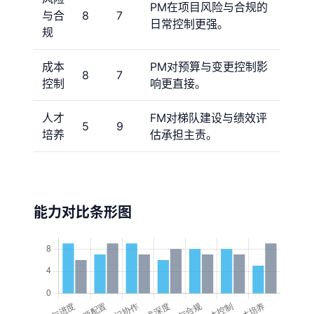
PM在项目风险与合规的
与合
8
7
日常控制更强。
规
成本
PM对预算与变更控制影
8
7
控制
响更直接。
人才
FM对梯队建设与绩效评
5
9
培养
估承担主责。
能力对比条形图