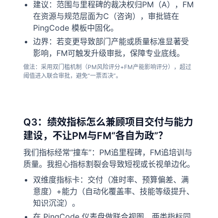
建议：范围与里程碑的裁决权归PM（A），FM
在资源与规范层面为C（咨询），审批链在
PingCode 模板中固化。
边界：若变更导致部门产能或质量标准显著受
影响，FM可触发升级审批，保障专业底线。
做法：采用双门槛机制（PM风险评分+FM产能影响评分），超过
阈值进入联合审批，避免“一票否决”。
Q3：绩效指标怎么兼顾项目交付与能力
建设，不让PM与FM“各自为政”？
我们指标经常“撞车”：PM追里程碑，FM追培训与
质量。我担心指标割裂会导致短视或长视单边化。
双维度指标卡：交付（准时率、预算偏差、满
意度）+能力（自动化覆盖率、技能等级提升、
知识沉淀）。
在 PingCode 仪表盘做联合视图，两类指标同