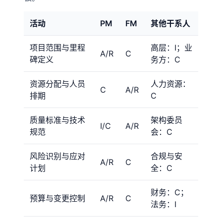
活动
PM
FM
其他干系人
项目范围与里程
高层：I；业
A/R
C
碑定义
务方：C
资源分配与人员
人力资源：
C
A/R
排期
C
质量标准与技术
架构委员
I/C
A/R
规范
会：C
风险识别与应对
合规与安
A/R
C
计划
全：C
财务：C；
预算与变更控制
A/R
C
法务：I