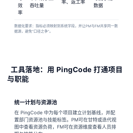
率、返工率
效
吞吐量
数据
率
数据化要求：指标必须映射到系统字段，并让PM与FM共享同一数
据源，避免“口径之争”。
工具落地：用 PingCode 打通项目
与职能
统一计划与资源池
在 PingCode 中为每个项目建立计划基线，并配
置部门资源池与技能标签。PM可在甘特或迭代视
图中查看资源负荷，FM可在资源维度查看人员排