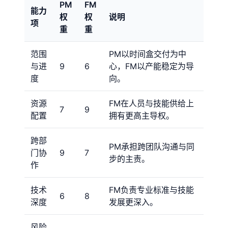
PM
FM
能力
权
权
说明
项
重
重
范围
PM以时间盒交付为中
与进
9
6
心，FM以产能稳定为导
度
向。
资源
FM在人员与技能供给上
7
9
配置
拥有更高主导权。
跨部
PM承担跨团队沟通与同
门协
9
7
步的主责。
作
技术
FM负责专业标准与技能
6
8
深度
发展更深入。
风险