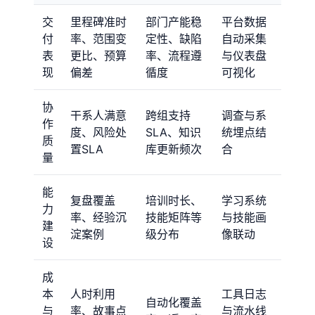
交
里程碑准时
部门产能稳
平台数据
付
率、范围变
定性、缺陷
自动采集
表
更比、预算
率、流程遵
与仪表盘
现
偏差
循度
可视化
协
干系人满意
跨组支持
调查与系
作
度、风险处
SLA、知识
统埋点结
质
置SLA
库更新频次
合
量
能
复盘覆盖
培训时长、
学习系统
力
率、经验沉
技能矩阵等
与技能画
建
淀案例
级分布
像联动
设
成
本
人时利用
工具日志
自动化覆盖
与
率、故事点
与流水线