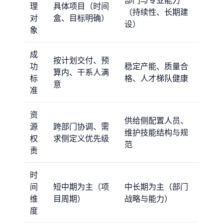
部门与专业能力
理
具体项目（时间
（持续性、长期建
对
盒、目标明确）
设）
象
成
按计划交付、预
功
稳定产能、质量合
算内、干系人满
标
格、人才梯队健康
意
准
资
供给侧配置人员、
源
跨部门协调、需
维护技能结构与规
权
求侧定义优先级
范
责
时
间
短中期为主（项
中长期为主（部门
维
目周期）
战略与能力）
度