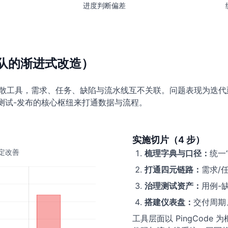
进度判断偏差
队的渐进式改造）
种分散工具，需求、任务、缺陷与流水线互不关联。问题表现为迭
发-测试-发布的核心枢纽来打通数据与流程。
实施切片（4 步）
定改善
梳理字典与口径：
统一
打通四元链路：
需求/
治理测试资产：
用例-
搭建仪表盘：
交付周期
工具层面以 PingCod