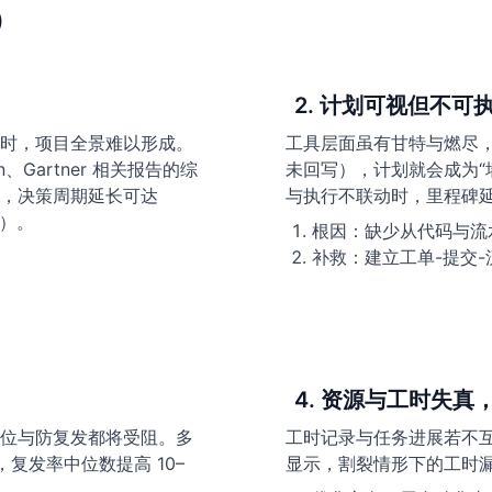
）
2. 计划可视但不
时，项目全景难以形成。
工具层面虽有甘特与燃尽
ion、Gartner 相关报告的综
未回写），计划就会成为“
，决策周期延长可达
与执行不联动时，里程碑延期
异）。
根因：缺少从代码与流
补救：建立工单-提交-
4. 资源与工时失真
位与防复发都将受阻。多
工时记录与任务进展若不互
复发率中位数提高 10–
显示，割裂情形下的工时漏记