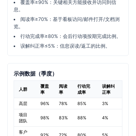
覆盖率≥90%：关键相关方能接收并访问到信
息。
阅读率≥70%：基于看板访问/邮件打开/文档浏
览。
行动完成率≥80%：会后行动项按期完成比例。
误解纠正率≤5%：信息误读/返工的比例。
示例数据（季度）
覆盖
阅读
行动完
误解纠
人群
率
率
成率
正率
高层
96%
78%
85%
3%
项目
98%
83%
88%
4%
团队
客户
92%
72%
80%
5%