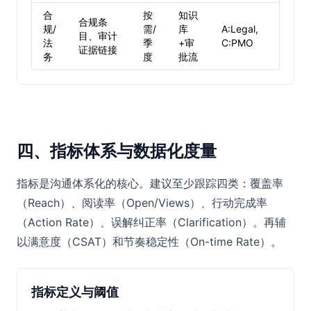
合
按
知识
合规条
规/
需/
库
A:Legal,
目、审计
法
季
+审
C:PMO
证据链接
务
度
批流
四、指标体系与数据化度量
指标是沟通体系化的核心。建议至少跟踪四类：覆盖率
（Reach）、阅读率（Open/Views）、行动完成率
（Action Rate）、误解纠正率（Clarification）。再辅
以满意度（CSAT）和节奏稳定性（On-time Rate）。
指标定义与阈值