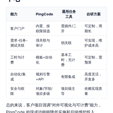
通用任务
能力
PingCode
自研方案
工具
内置、按
需插件/二
可定制，周
客户门户
权限筛选
开
期长
需求-任务-
强关联与
可实现，维
弱关联
测试关联
审计
护成本高
基本工
工时与计
模板+自动
可定制，需
时，无计
费
化
预算
费
自动化/集
规则引擎
高度灵活，
有限集成
成
+API
开发多
安全与权
对象/字段/
项目级主
依赖实现质
限
项目多级
导
量
总的来说，客户项目强调“对外可视化与可计费”能力，
PingCode 的现成功能能降低实施和后续维护投入。