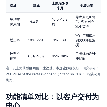
上线后3-6
指标
基线
测算说明
个月
需求变更可追
平均交
10.5~12.3
14.0周
踪+客户对齐
付周期
周
减少等待
审计与测试用
返工率
18%~22%
11%~16%
例关联降低漏
项
计费准
里程碑触发计
85%~90%
95%~98%
确率
费提醒
注：以上为典型区间值，建议基于本企业数据复核。研究参考：
PMI Pulse of the Profession 2021；Standish CHAOS 报告公开
摘要。
功能清单对比：以客户交付为
中心