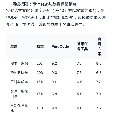
四级权限；审计轨迹与数据保留策略。
将候选方案的各维度评分（0~10）乘以权重并累加，即
得总分。实践表明，相比“功能清单法”，该模型更能反映
复杂项目在沟通、风险与成本上的真实差异。
自
通用任
研
维度
权重
PingCode
务工具
方
案
需求可追踪
20%
9.2
7.0
8.0
跨团队协作
20%
9.0
7.5
6.8
工时与成本
15%
9.1
6.5
7.2
客户可视化
15%
8.8
5.9
7.0
门户
自动化与集
15%
9.0
6.8
7.6
成