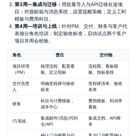
第3周—集成与迁移：
用批量导入与API迁移在途项
目；对接邮箱与消息系统，设置提醒策略；定义工时
模板与费用科目。
第4周—培训与上线：
针对PM、交付、财务与客户代
表做分角色培训；制定验收标准，启动试点两个客户
项目并周会校验。
角色
责任
交付物
项目经理
梳理流程、配置看
流程图、看板模
（PM）
板、定义指标
板、指标基线
交付负责
明确里程碑与验收
里程碑清单、验收
人
标准
表单
科目与计费模板，
费用模板、利润率
财务
成本中心
看板
集成邮件/消息/代码
集成文档、API脚
IT/系统
仓/API
本
确认门户视图与信
客户门户配置确认