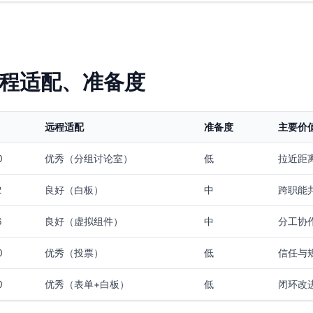
程适配、准备度
远程适配
准备度
主要价
0
优秀（分组讨论室）
低
拉近距
2
良好（白板）
中
跨职能
6
良好（虚拟组件）
中
分工协
0
优秀（投票）
低
信任与
0
优秀（表单+白板）
低
闭环改