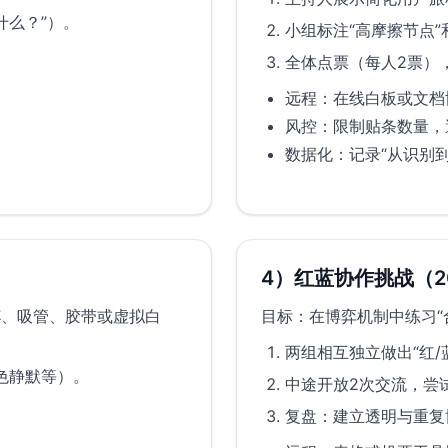
什么？”）。
小组标注“高摩擦节点”
全体点票（每人2票）
远程：在线白板或文档
风控：限制贴条数量，
。
数据化：记录“从识别到
4）红蓝协作挑战（2
杯、吸管、胶带或虚拟白
目标：在博弈机制中练习“
两组相互独立做出“红/
色静默等）。
中途开放2次交流，尝
复盘：建立透明与重复
。