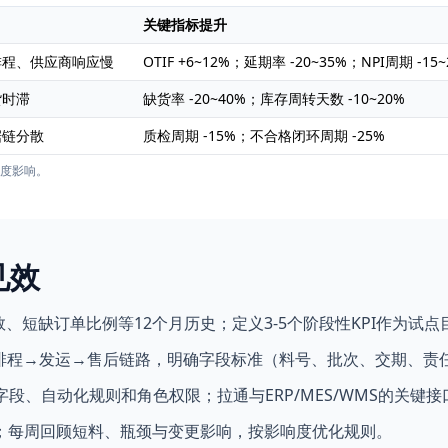
关键指标提升
排程、供应商响应慢
OTIF +6~12%；延期率 -20~35%；NPI周期 -15~
货时滞
缺货率 -20~40%；库存周转天数 -10~20%
据链分散
质检周期 -15%；不合格闭环周期 -25%
度影响。
见效
数、短缺订单比例等12个月历史；定义3-5个阶段性KPI作为试点
→排程→发运→售后链路，明确字段标准（料号、批次、交期、责
板、字段、自动化规则和角色权限；拉通与ERP/MES/WMS的关键接
；每周回顾短料、瓶颈与变更影响，按影响度优化规则。