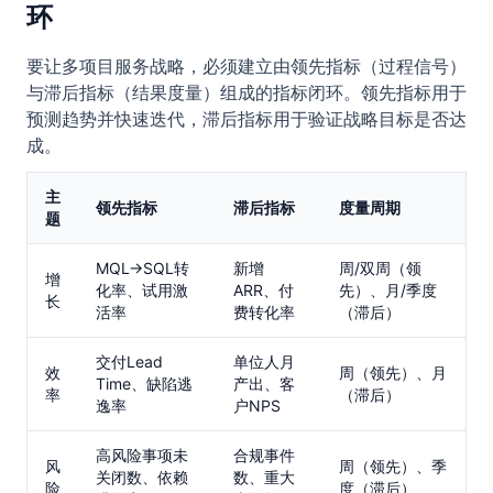
环
要让多项目服务战略，必须建立由领先指标（过程信号）
与滞后指标（结果度量）组成的指标闭环。领先指标用于
预测趋势并快速迭代，滞后指标用于验证战略目标是否达
成。
主
领先指标
滞后指标
度量周期
题
MQL→SQL转
新增
周/双周（领
增
化率、试用激
ARR、付
先）、月/季度
长
活率
费转化率
（滞后）
交付Lead
单位人月
效
周（领先）、月
Time、缺陷逃
产出、客
率
（滞后）
逸率
户NPS
高风险事项未
合规事件
风
周（领先）、季
关闭数、依赖
数、重大
险
度（滞后）