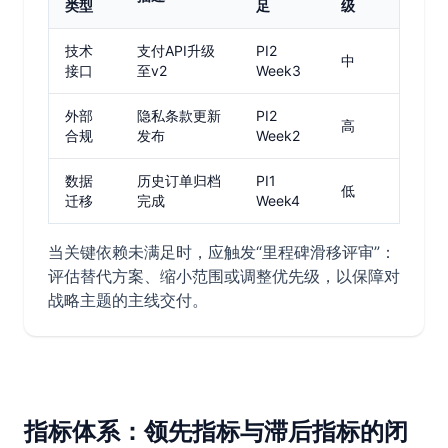
类型
足
级
技术
支付API升级
PI2
中
接口
至v2
Week3
外部
隐私条款更新
PI2
高
合规
发布
Week2
数据
历史订单归档
PI1
低
迁移
完成
Week4
当关键依赖未满足时，应触发“里程碑滑移评审”：
评估替代方案、缩小范围或调整优先级，以保障对
战略主题的主线交付。
指标体系：领先指标与滞后指标的闭