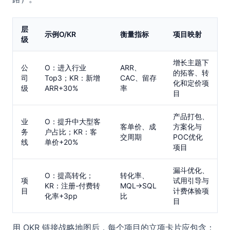
层
示例O/KR
衡量指标
项目映射
级
增长主题下
公
O：进入行业
ARR、
的拓客、转
司
Top3；KR：新增
CAC、留存
化和定价项
级
ARR+30%
率
目
产品打包、
业
O：提升中大型客
客单价、成
方案化与
务
户占比；KR：客
交周期
POC优化
线
单价+20%
项目
漏斗优化、
O：提高转化；
转化率、
项
试用引导与
KR：注册-付费转
MQL→SQL
目
计费体验项
化率+3pp
比
目
用 OKR 链接战略地图后，每个项目的立项卡片应包含：