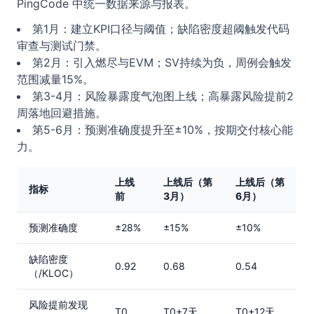
PingCode 中统一数据来源与报表。
第1月：建立KPI口径与阈值；缺陷密度超阈触发代码
审查与测试门禁。
第2月：引入燃尽与EVM；SV持续为负，周例会触发
范围减量15%。
第3-4月：风险暴露度气泡图上线；高暴露风险提前2
周落地回避措施。
第5-6月：预测准确度提升至±10%，按期交付核心能
力。
上线
上线后（第
上线后（第
指标
前
3月）
6月）
预测准确度
±28%
±15%
±10%
缺陷密度
0.92
0.68
0.54
（/KLOC）
风险提前发现
T0
T0+7天
T0+12天