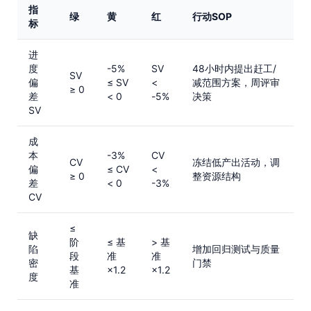
指
绿
黄
红
行动SOP
标
进
度
-5%
SV
48小时内提出赶工/
SV
偏
≤ SV
<
减范围方案，周评审
≥ 0
差
< 0
-5%
决策
SV
成
本
-3%
CV
CV
冻结低产出活动，调
偏
≤ CV
<
≥ 0
整资源结构
差
< 0
-3%
CV
≤
缺
阶
≤ 基
> 基
陷
增加回归测试与质量
段
准
准
密
门禁
基
×1.2
×1.2
度
准