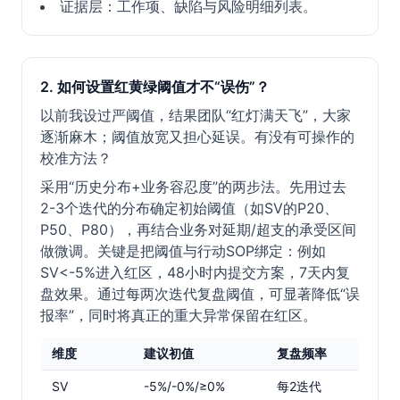
证据层：工作项、缺陷与风险明细列表。
2. 如何设置红黄绿阈值才不“误伤”？
以前我设过严阈值，结果团队“红灯满天飞”，大家
逐渐麻木；阈值放宽又担心延误。有没有可操作的
校准方法？
采用“历史分布+业务容忍度”的两步法。先用过去
2-3个迭代的分布确定初始阈值（如SV的P20、
P50、P80），再结合业务对延期/超支的承受区间
做微调。关键是把阈值与行动SOP绑定：例如
SV<-5%进入红区，48小时内提交方案，7天内复
盘效果。通过每两次迭代复盘阈值，可显著降低“误
报率”，同时将真正的重大异常保留在红区。
维度
建议初值
复盘频率
SV
-5%/-0%/≥0%
每2迭代