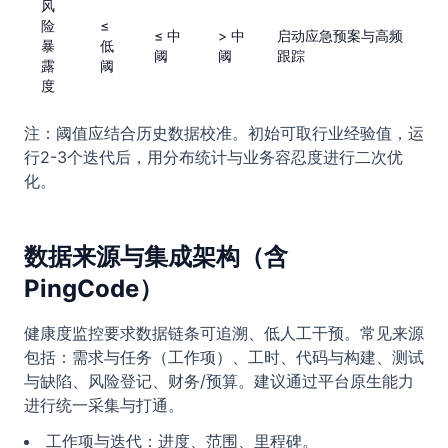
风
险
≤
≤ 中
> 中
启动应急预案与高频
暴
低
阈
阈
跟踪
露
阈
度
注：阈值应结合历史数据校准。初始可取行业经验值，运
行2-3个迭代后，用分布统计与业务容忍度进行二次优
化。
数据来源与集成架构（含
PingCode）
健康度监控要求数据链条可追溯、低人工干预。常见来源
包括：需求与任务（工作项）、工时、代码与构建、测试
与缺陷、风险登记、财务/预算。建议通过平台原生能力
进行统一采集与打通。
工作项与迭代：进度、范围、里程碑。