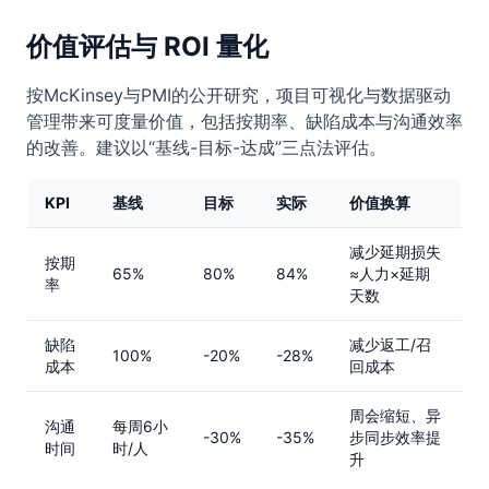
价值评估与 ROI 量化
按McKinsey与PMI的公开研究，项目可视化与数据驱动
管理带来可度量价值，包括按期率、缺陷成本与沟通效率
的改善。建议以“基线-目标-达成”三点法评估。
KPI
基线
目标
实际
价值换算
减少延期损失
按期
65%
80%
84%
≈人力×延期
率
天数
缺陷
减少返工/召
100%
-20%
-28%
成本
回成本
周会缩短、异
沟通
每周6小
-30%
-35%
步同步效率提
时间
时/人
升