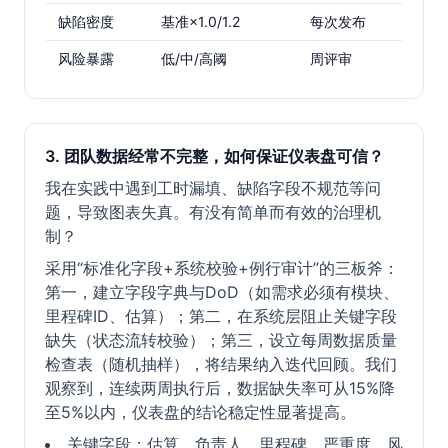
缺陷密度
基准×1.0/1.2
每次发布
风险暴露
低/中/高阈
周评审
3. 团队数据经常不完整，如何保证仪表盘可信？
我在实践中遇到工时漏填、缺陷字段不规范等问
题，导致图表失真。有没有简单而有效的治理机
制？
采用“标准化字段+系统校验+例行审计”的三板斧：
第一，建立字段字典与DoD（如需求必须有模块、
里程碑ID、估算）；第二，在系统层阻止关键字段
缺失（状态流转校验）；第三，设立每周数据质量
检查表（随机抽样），将结果纳入迭代回顾。我们
观察到，连续两周执行后，数据缺失率可从15%降
至5%以内，仪表盘的结论稳定性显著提高。
关键字段：估算、负责人、里程碑、严重度、风