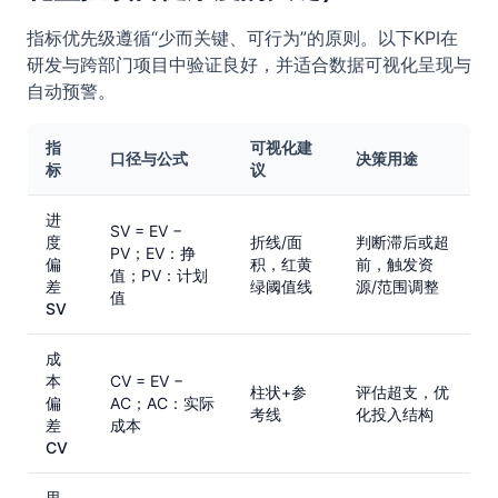
指标优先级遵循“少而关键、可行为”的原则。以下KPI在
研发与跨部门项目中验证良好，并适合数据可视化呈现与
自动预警。
指
可视化建
口径与公式
决策用途
标
议
进
SV = EV −
度
折线/面
判断滞后或超
PV；EV：挣
偏
积，红黄
前，触发资
值；PV：计划
差
绿阈值线
源/范围调整
值
SV
成
本
CV = EV −
柱状+参
评估超支，优
偏
AC；AC：实际
考线
化投入结构
差
成本
CV
里