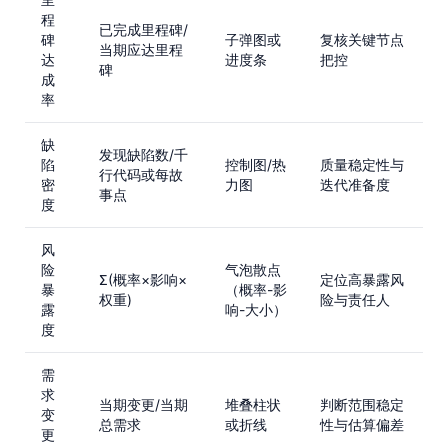
程
已完成里程碑/
碑
子弹图或
复核关键节点
当期应达里程
达
进度条
把控
碑
成
率
缺
发现缺陷数/千
陷
控制图/热
质量稳定性与
行代码或每故
密
力图
迭代准备度
事点
度
风
险
气泡散点
Σ(概率×影响×
定位高暴露风
暴
（概率-影
权重)
险与责任人
露
响-大小）
度
需
求
当期变更/当期
堆叠柱状
判断范围稳定
变
总需求
或折线
性与估算偏差
更