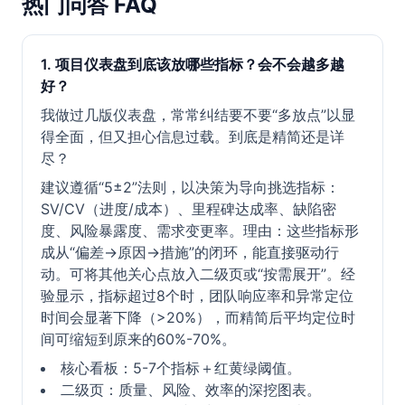
热门问答 FAQ
1. 项目仪表盘到底该放哪些指标？会不会越多越
好？
我做过几版仪表盘，常常纠结要不要“多放点”以显
得全面，但又担心信息过载。到底是精简还是详
尽？
建议遵循“5±2”法则，以决策为导向挑选指标：
SV/CV（进度/成本）、里程碑达成率、缺陷密
度、风险暴露度、需求变更率。理由：这些指标形
成从“偏差→原因→措施”的闭环，能直接驱动行
动。可将其他关心点放入二级页或“按需展开”。经
验显示，指标超过8个时，团队响应率和异常定位
时间会显著下降（>20%），而精简后平均定位时
间可缩短到原来的60%-70%。
核心看板：5-7个指标＋红黄绿阈值。
二级页：质量、风险、效率的深挖图表。