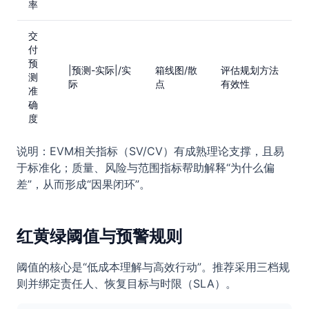
率
交
付
预
|预测-实际|/实
箱线图/散
评估规划方法
测
际
点
有效性
准
确
度
说明：EVM相关指标（SV/CV）有成熟理论支撑，且易
于标准化；质量、风险与范围指标帮助解释“为什么偏
差”，从而形成“因果闭环”。
红黄绿阈值与预警规则
阈值的核心是“低成本理解与高效行动”。推荐采用三档规
则并绑定责任人、恢复目标与时限（SLA）。