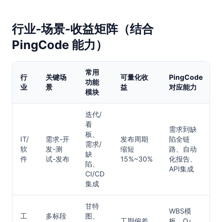
行业-场景-收益矩阵（结合
PingCode 能力）
常用
行
关键场
可量化收
PingCode
功能
业
景
益
对应能力
模块
迭代/
看
需求到缺
板、
IT/
需求-开
发布周期
陷全链
需求/
软
发-测
缩短
路、自动
缺
件
试-发布
15%~30%
化报告、
陷、
API集成
CI/CD
集成
甘特
WBS模
工
多标段
图、
工期偏差
板、Q-