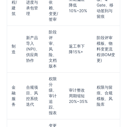
程/
进度与
依
降低
Gate、移
建
承包管
赖、
10%~20%
动签到与
筑
理
变更/
留痕
签审
阶段
新产品
评
阶段评审
导入
审、
模板、物
制
返工率下
(NPI)、
风
料变更流
造
降15%+
供应商
险、
程(BOM变
协作
文档
更)
版本
权限
分
金
合规项
权限与留
级、
审计整改
融
目、风
痕、合规
审计
周期缩短
服
控系统
模板、风
追
20%~35%
务
迭代
险库
踪、
报表
变更