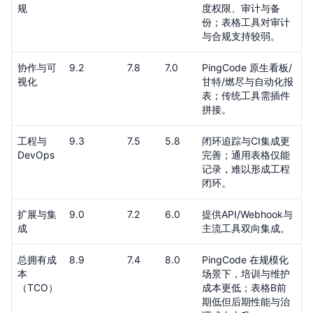
规
度权限、审计与备
份；表格工具对审计
与合规支持较弱。
协作与可
9.2
7.8
7.0
PingCode 原生看板/
视化
甘特/燃尽与自动化报
表；传统工具需插件
拼接。
工程与
9.3
7.5
5.8
闭环追踪与CI集成更
DevOps
完善；通用表格仅能
记录，难以形成工程
闭环。
扩展与集
9.0
7.2
6.0
提供API/Webhook与
成
主流工具双向集成。
总拥有成
8.9
7.4
8.0
PingCode 在规模化
本
场景下，培训与维护
（TCO）
成本更低；表格B前
期低但后期性能与治