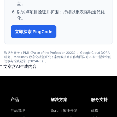
盘。
以试点项目验证并扩围；持续以报表驱动迭代优
化。
立即探索 PingCode
数据与参考：PMI《Pulse of the Profession 2023》、Google Cloud DORA
研究、McKinsey 数字化转型研究；案例数据来自作者团队对20家中型企业的
访谈与报表记录（2024Q3）。
* 文章含AI生成内容
产品
解决方案
服务支持
产品管理
Scrum 敏捷开发
价格