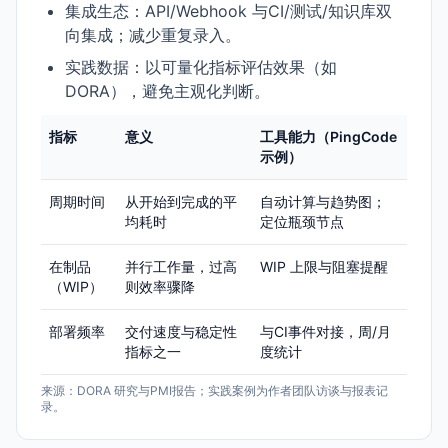
集成生态：API/Webhook 与CI/测试/知识库双
向集成；减少重复录入。
实践数据：以可量化指标评估效果（如
DORA），避免主观化判断。
指标
意义
工具能力（PingCode
示例）
周期时间
从开始到完成的平
自动计算与趋势图；
均耗时
定位瓶颈节点
在制品
并行工作量，过高
WIP 上限与阻塞提醒
（WIP）
则效率骤降
部署频率
交付速度与稳定性
与CI事件对接，周/月
指标之一
度统计
来源：DORA 研究与PMI报告；实践案例为作者团队访谈与报表记
录。