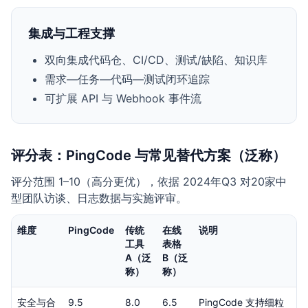
集成与工程支撑
双向集成代码仓、CI/CD、测试/缺陷、知识库
需求—任务—代码—测试闭环追踪
可扩展 API 与 Webhook 事件流
评分表：PingCode 与常见替代方案（泛称）
评分范围 1–10（高分更优），依据 2024年Q3 对20家中
型团队访谈、日志数据与实施评审。
维度
PingCode
传统
在线
说明
工具
表格
A（泛
B（泛
称）
称）
安全与合
9.5
8.0
6.5
PingCode 支持细粒