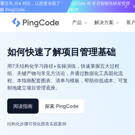
通过与 Jira 对比，让您更全面了
PingCode AI 开启智能化研发管理
解 PingCode
新时代
产品
解决方案
客
如何快速了解项目管理基础
用7天结构化学习路径+实操演练，快速掌握五大过程
组、关键产物与常见方法论，并通过数据化工具固化流
程。本指南配套图表、清单与模板，帮助你低成本、可复
制地建立项目管理底座。
阅读指南
探索 PingCode
结构化步骤
可视化图表
实践案例