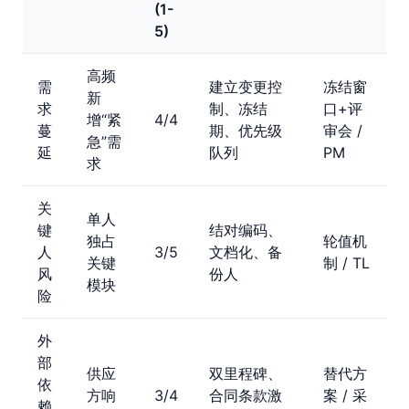
(1-
5)
高频
需
建立变更控
冻结窗
新
求
制、冻结
口+评
增“紧
4/4
蔓
期、优先级
审会 /
急”需
延
队列
PM
求
关
单人
键
结对编码、
独占
轮值机
人
3/5
文档化、备
关键
制 / TL
风
份人
模块
险
外
部
供应
双里程碑、
替代方
依
方响
3/4
合同条款激
案 / 采
赖