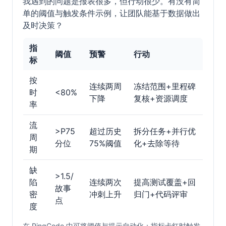
我遇到的问题是报表很多，但行动很少。有没有简
单的阈值与触发条件示例，让团队能基于数据做出
及时决策？
指
阈值
预警
行动
标
按
连续两周
冻结范围+里程碑
时
<80%
下降
复核+资源调度
率
流
>P75
超过历史
拆分任务+并行优
周
分位
75%阈值
化+去除等待
期
缺
>1.5/
陷
连续两次
提高测试覆盖+回
故事
密
冲刺上升
归门+代码评审
点
度
在 PingCode 中可将阈值与提示自动化：指标卡红时触发