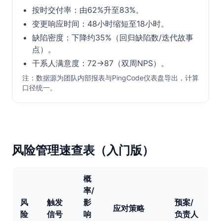
按时交付率：由62%升至83%。
变更响应时间：48小时缩短至18小时。
缺陷密度：下降约35%（回归缺陷数/迭代故事
点）。
干系人满意度：72→87（双周NPS）。
注：数据源为团队内部报表与PingCode仪表盘导出，计算
口径统一。
风险管理速查表（入门版）
概
率/
风
触发
影
预案/
应对策略
险
信号
响
负责人