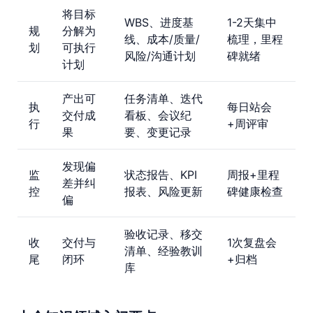
将目标
WBS、进度基
1-2天集中
规
分解为
线、成本/质量/
梳理，里程
划
可执行
风险/沟通计划
碑就绪
计划
产出可
任务清单、迭代
执
每日站会
交付成
看板、会议纪
行
+周评审
果
要、变更记录
发现偏
监
状态报告、KPI
周报+里程
差并纠
控
报表、风险更新
碑健康检查
偏
验收记录、移交
收
交付与
1次复盘会
清单、经验教训
尾
闭环
+归档
库