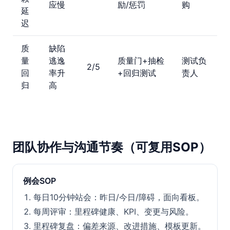
应慢
励/惩罚
购
延
迟
质
缺陷
量
逃逸
质量门+抽检
测试负
2/5
回
率升
+回归测试
责人
归
高
团队协作与沟通节奏（可复用SOP）
例会SOP
每日10分钟站会：昨日/今日/障碍，面向看板。
每周评审：里程碑健康、KPI、变更与风险。
里程碑复盘：偏差来源、改进措施、模板更新。