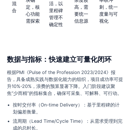
块确
杂度较
串联冲
混
活，以
定，核
高，需
刺，统一
合
里程碑
心功能
要统一
度量与可
管理不
需探索
信息源
视化
确定性
数据与指标：快速建立可量化闭环
根据PMI《Pulse of the Profession 2023/2024》报
告，具备成熟实践与数据化能力的组织，项目成功率可提
升10%-20%，浪费的预算显著下降。入门阶段建议聚
焦“少而精”的指标集合，确保可采集、可解释、可行动。
按时交付率（On-time Delivery）：基于里程碑的计
划偏差衡量。
流周期（Lead Time/Cycle Time）：从需求受理到完
成的总时长。