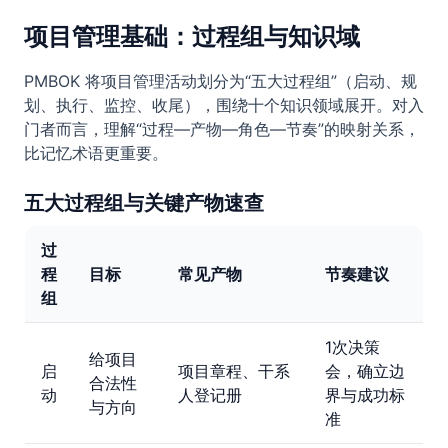
项目管理基础：过程组与知识域
PMBOK 将项目管理活动划分为“五大过程组”（启动、规
划、执行、监控、收尾），围绕十个知识领域展开。对入
门者而言，理解“过程—产物—角色—节奏”的映射关系，
比记忆术语更重要。
五大过程组与关键产物速查
过
程
目标
常见产物
节奏建议
组
1次决策
给项目
启
项目章程、干系
会，确立边
合法性
动
人登记册
界与成功标
与方向
准