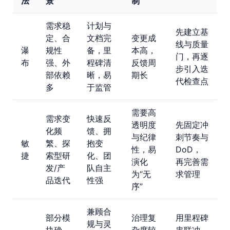
法
景
制
需求稳
计划与
先建立基
定、合
文档完
变更成
线与质量
瀑
规性
备，里
本高，
门，再逐
布
强、外
程碑清
反馈周
步引入迭
部依赖
晰，易
期长
代检查点
多
于监管
需要高
需求变
快速反
透明度
先固定冲
化频
馈、拥
与纪律
刺节奏与
敏
繁、探
抱变
性，易
DoD，
捷
索型研
化、团
演化
再完善需
发/产
队自主
为“无
求管理
品迭代
性强
序”
兼顾合
部分模
治理复
用里程碑
规与灵