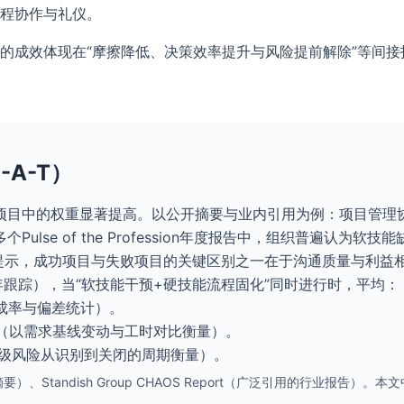
程协作与礼仪。
能的成效体现在“摩擦降低、决策效率提升与风险提前解除”等间
A-T）
目中的权重显著提高。以公开摘要与业内引用为例：项目管理协会
lse of the Profession年度报告中，组织普遍认
S系列报告则提示，成功项目与失败项目的关键区别之一在于沟通质量与
年跟踪），当“软技能干预+硬技能流程固化”同时进行时，平均：
达成率与偏差统计）。
%（以需求基线变动与工时对比衡量）。
先级风险从识别到关闭的周期衡量）。
n（年度公开摘要）、Standish Group CHAOS Report（广泛引用的