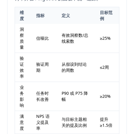
维
目标范
指标
定义
度
例
洞
察
有效洞察数/总
信噪比
≥25%
质
线索数
量
验
证
验证周
从假设到结论
≤2周
效
期
的周数
率
业
务
任务时
P90 或 P75 降
≥20%
影
长改善
幅
响
满
NPS 语
与目标主题相
提升
意
义提及
关的提及比例
≥1.5倍
度
率