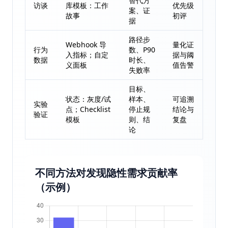
替代方
访谈
库模板：工作
优先级
案、证
故事
初评
据
路径步
Webhook 导
量化证
行为
数、P90
入指标；自定
据与阈
数据
时长、
义面板
值告警
失败率
目标、
状态：灰度/试
样本、
可追溯
实验
点；Checklist
停止规
结论与
验证
模板
则、结
复盘
论
不同方法对发现隐性需求贡献率
（示例）