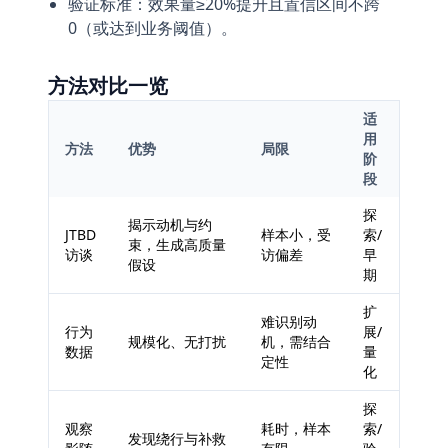
验证标准：效果量≥20%提升且置信区间不跨
0（或达到业务阈值）。
方法对比一览
适
用
方法
优势
局限
阶
段
探
揭示动机与约
JTBD
样本小，受
索/
束，生成高质量
访谈
访偏差
早
假设
期
扩
难识别动
行为
展/
规模化、无打扰
机，需结合
数据
量
定性
化
探
观察
耗时，样本
索/
发现绕行与补救