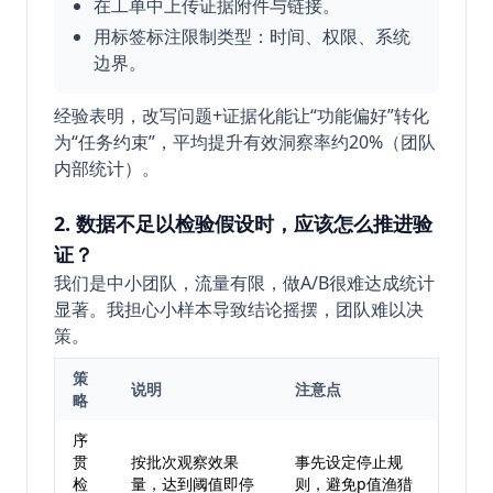
在工单中上传证据附件与链接。
用标签标注限制类型：时间、权限、系统
边界。
经验表明，改写问题+证据化能让“功能偏好”转化
为“任务约束”，平均提升有效洞察率约20%（团队
内部统计）。
2. 数据不足以检验假设时，应该怎么推进验
证？
我们是中小团队，流量有限，做A/B很难达成统计
显著。我担心小样本导致结论摇摆，团队难以决
策。
策
说明
注意点
略
序
贯
按批次观察效果
事先设定停止规
检
量，达到阈值即停
则，避免p值渔猎