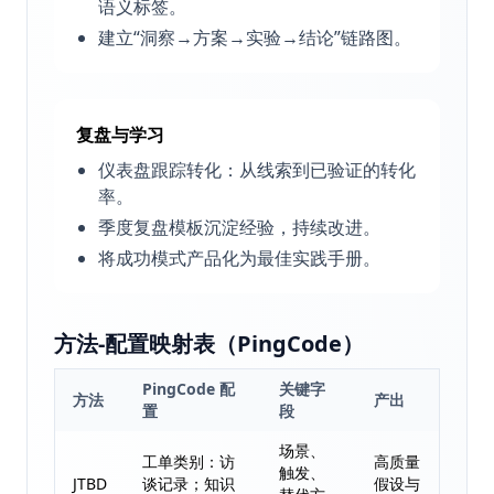
语义标签。
建立“洞察→方案→实验→结论”链路图。
复盘与学习
仪表盘跟踪转化：从线索到已验证的转化
率。
季度复盘模板沉淀经验，持续改进。
将成功模式产品化为最佳实践手册。
方法-配置映射表（PingCode）
PingCode 配
关键字
方法
产出
置
段
场景、
工单类别：访
高质量
触发、
JTBD
谈记录；知识
假设与