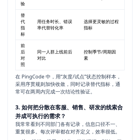
验
替
代
用任务时长、错误
选择更灵敏的过程
指
率代替转化率
指标
标
前
后
同一人群上线前后
控制季节/周期因
对
对比
素
照
在 PingCode 中，用“灰度/试点”状态控制样本，
采用序贯规则加快收敛，同时记录替代指标，通
常可在两周内完成一次结论性验证。
3. 如何把分散在客服、销售、研发的线索合
并成可执行的需求？
我常常看到不同部门各有记录，信息口径不一、
重复很多。每次评审都在对齐定义，效率很低。