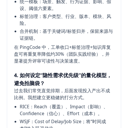
统一模板：场景、触发、行为证据、影响、假
设、阈值六要素。
标签治理：客户类型、行业、版本、模块、风
险。
合并机制：基于关键词/标签归并，保留来源与
证据链。
在 PingCode 中，工单收口+标签治理+知识库复
盘可将重复率降低约30%（团队实践经验），并
显著提升评审可读性与决策速度。
4. 如何设定“隐性需求优先级”的量化模型，
避免拍脑袋？
过去我们常凭直觉排期，后面发现投入产出不成
比例。我想建立更稳健的打分方式。
RICE：Reach（覆盖）、Impact（影响）、
Confidence（信心）、Effort（成本）。
WSJF：Cost of Delay/Job Size；将“时间成