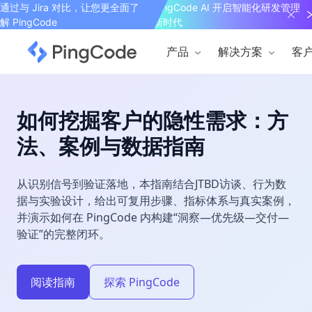
通过与 Jira 对比，让您更全面了
PingCode AI 开启智能化研发管理
解 PingCode
新时代
产品
解决方案
客
如何挖掘客户的隐性需求：方
法、案例与数据指南
从识别信号到验证落地，本指南结合JTBD访谈、行为数
据与实验设计，给出可复用步骤、指标体系与真实案例，
并演示如何在 PingCode 内构建“洞察—优先级—交付—
验证”的完整闭环。
阅读指南
探索 PingCode