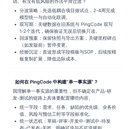
动。有没有低风险的办法平滑过渡？
分波策略：先选低耦合项目做试点，2-4周完成
模型统一与自动化联调。
双写期：关键数据在旧系统与 PingCode 双写
1-2个迭代，确保验证无误后切换只读。
回滚预案：保留快照与导出方案，关键里程碑点
（如发版前）暂停变更。
经验沉淀：首波形成字段模板与SOP，后续按模
板复制扩展，降低边际成本。
如何在 PingCode 中构建“单一事实源”？
我理解单一事实源的重要性，但不确定在产品-研
发-测试的链路上具体要配置哪些内容。
统一字段：需求、任务、缺陷的优先级、业务价
值、风险与预估工时等字段标准化。
统一状态机：草稿-评审-开发中-测试中-待发
布-已发布-关闭，明确可逆与不可逆规则。