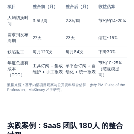
项目
整合前（月）
整合后（月）
收益估算
人均切换时
3.5h/周
2.8h/周
节约约14-20%
间
需求到发布
27天
23天
缩短~15%
周期
缺陷返工
每月120次
每月84次
下降30%
年度总拥有
节约10-25%
工具订阅 + 集成
单平台订阅 + 自
成本
（随规模提
维护 + 手工报表
动化 + 统一报表
（TCO）
高）
数据来源：基于内部项目观察与公开资料综合估算，参考 PMI Pulse of the
Profession、McKinsey 相关研究。
实践案例：SaaS 团队 180人 的整合