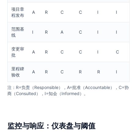
项目章
A
R
C
C
I
I
程发布
范围基
I
R
A
C
I
I
线
变更审
A
R
C
C
I
C
批
里程碑
A
R
C
R
R
I
验收
注：R=负责（Responsible），A=批准（Accountable），C=协
商（Consulted），I=知会（Informed）。
监控与响应：仪表盘与阈值