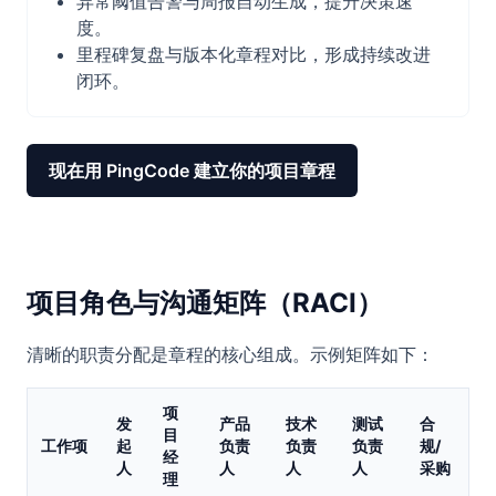
异常阈值告警与周报自动生成，提升决策速
度。
里程碑复盘与版本化章程对比，形成持续改进
闭环。
现在用 PingCode 建立你的项目章程
项目角色与沟通矩阵（RACI）
清晰的职责分配是章程的核心组成。示例矩阵如下：
项
发
产品
技术
测试
合
目
工作项
起
负责
负责
负责
规/
经
人
人
人
人
采购
理