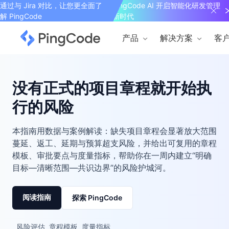
通过与 Jira 对比，让您更全面了
PingCode AI 开启智能化研发管理
解 PingCode
新时代
产品
解决方案
客
没有正式的项目章程就开始执
行的风险
本指南用数据与案例解读：缺失项目章程会显著放大范围
蔓延、返工、延期与预算超支风险，并给出可复用的章程
模板、审批要点与度量指标，帮助你在一周内建立“明确
目标—清晰范围—共识边界”的风险护城河。
阅读指南
探索 PingCode
风险评估
章程模板
度量指标