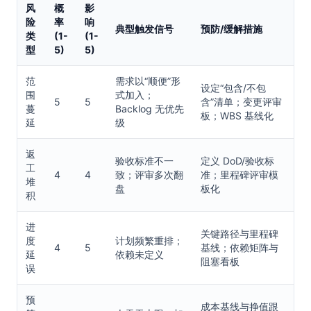
风
概
影
险
率
响
典型触发信号
预防/缓解措施
类
(1-
(1-
型
5)
5)
范
需求以“顺便”形
设定“包含/不包
围
式加入；
5
5
含”清单；变更评审
蔓
Backlog 无优先
板；WBS 基线化
延
级
返
验收标准不一
定义 DoD/验收标
工
4
4
致；评审多次翻
准；里程碑评审模
堆
盘
板化
积
进
关键路径与里程碑
度
计划频繁重排；
4
5
基线；依赖矩阵与
延
依赖未定义
阻塞看板
误
预
成本基线与挣值跟