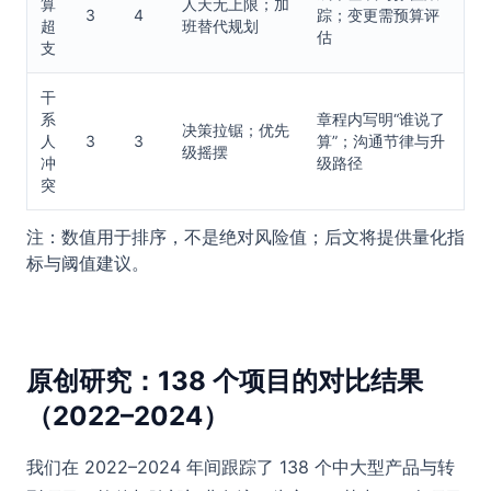
算
人天无上限；加
3
4
踪；变更需预算评
超
班替代规划
估
支
干
系
章程内写明“谁说了
决策拉锯；优先
人
3
3
算”；沟通节律与升
级摇摆
冲
级路径
突
注：数值用于排序，不是绝对风险值；后文将提供量化指
标与阈值建议。
原创研究：138 个项目的对比结果
（2022–2024）
我们在 2022–2024 年间跟踪了 138 个中大型产品与转