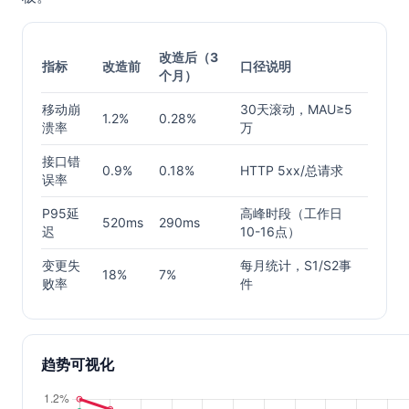
改造后（3
指标
改造前
口径说明
个月）
移动崩
30天滚动，MAU≥5
1.2%
0.28%
溃率
万
接口错
0.9%
0.18%
HTTP 5xx/总请求
误率
P95延
高峰时段（工作日
520ms
290ms
迟
10-16点）
变更失
每月统计，S1/S2事
18%
7%
败率
件
趋势可视化