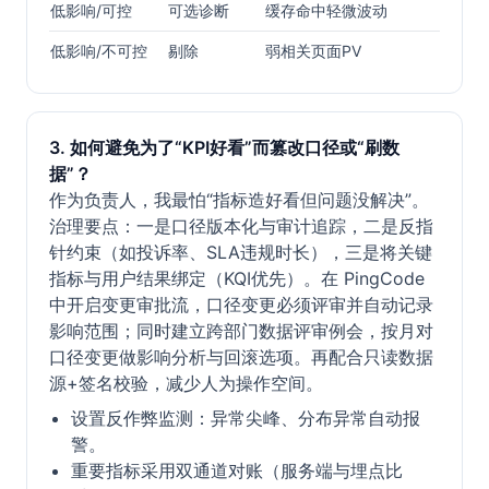
低影响/可控
可选诊断
缓存命中轻微波动
低影响/不可控
剔除
弱相关页面PV
3. 如何避免为了“KPI好看”而篡改口径或“刷数
据”？
作为负责人，我最怕“指标造好看但问题没解决”。
治理要点：一是口径版本化与审计追踪，二是反指
针约束（如投诉率、SLA违规时长），三是将关键
指标与用户结果绑定（KQI优先）。在 PingCode
中开启变更审批流，口径变更必须评审并自动记录
影响范围；同时建立跨部门数据评审例会，按月对
口径变更做影响分析与回滚选项。再配合只读数据
源+签名校验，减少人为操作空间。
设置反作弊监测：异常尖峰、分布异常自动报
警。
重要指标采用双通道对账（服务端与埋点比