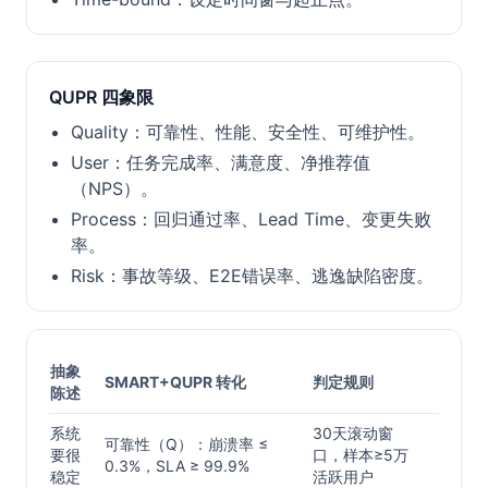
QUPR 四象限
Quality：可靠性、性能、安全性、可维护性。
User：任务完成率、满意度、净推荐值
（NPS）。
Process：回归通过率、Lead Time、变更失败
率。
Risk：事故等级、E2E错误率、逃逸缺陷密度。
抽象
SMART+QUPR 转化
判定规则
陈述
系统
30天滚动窗
可靠性（Q）：崩溃率 ≤
要很
口，样本≥5万
0.3%，SLA ≥ 99.9%
稳定
活跃用户