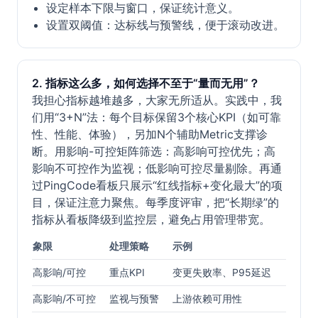
设定样本下限与窗口，保证统计意义。
设置双阈值：达标线与预警线，便于滚动改进。
2. 指标这么多，如何选择不至于“量而无用”？
我担心指标越堆越多，大家无所适从。实践中，我
们用“3+N”法：每个目标保留3个核心KPI（如可靠
性、性能、体验），另加N个辅助Metric支撑诊
断。用影响-可控矩阵筛选：高影响可控优先；高
影响不可控作为监视；低影响可控尽量剔除。再通
过PingCode看板只展示“红线指标+变化最大”的项
目，保证注意力聚焦。每季度评审，把“长期绿”的
指标从看板降级到监控层，避免占用管理带宽。
象限
处理策略
示例
高影响/可控
重点KPI
变更失败率、P95延迟
高影响/不可控
监视与预警
上游依赖可用性