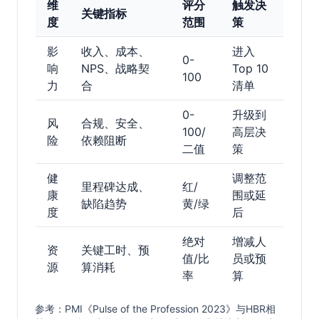
维
评分
触发决
关键指标
度
范围
策
影
收入、成本、
进入
0-
响
NPS、战略契
Top 10
100
力
合
清单
0-
升级到
风
合规、安全、
100/
高层决
险
依赖阻断
二值
策
健
调整范
里程碑达成、
红/
康
围或延
缺陷趋势
黄/绿
度
后
绝对
增减人
资
关键工时、预
值/比
员或预
源
算消耗
率
算
参考：PMI《Pulse of the Profession 2023》与HBR相