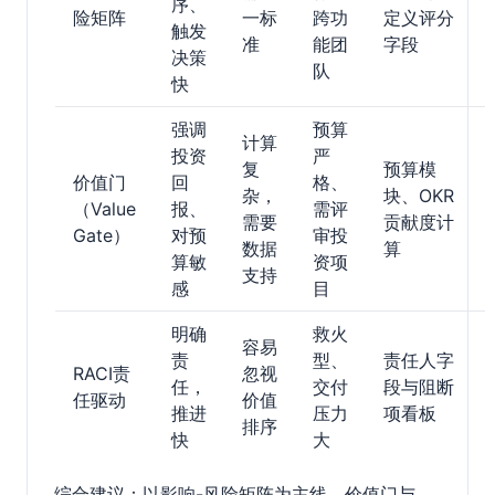
序、
险矩阵
一标
跨功
定义评分
触发
准
能团
字段
决策
队
快
强调
预算
计算
投资
严
复
预算模
价值门
回
格、
杂，
块、OKR
（Value
报、
需评
需要
贡献度计
Gate）
对预
审投
数据
算
算敏
资项
支持
感
目
明确
救火
容易
责
型、
责任人字
RACI责
忽视
任，
交付
段与阻断
任驱动
价值
推进
压力
项看板
排序
快
大
综合建议：以影响-风险矩阵为主线，价值门与