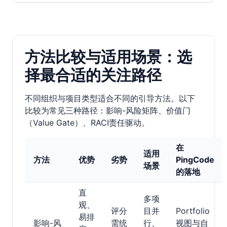
方法比较与适用场景：选
择最合适的关注路径
不同组织与项目类型适合不同的引导方法。以下
比较为常见三种路径：影响-风险矩阵、价值门
（Value Gate）、RACI责任驱动。
在
适用
方法
优势
劣势
PingCode
场景
的落地
直
多项
观、
评分
目并
Portfolio
易排
影响-风
需统
行、
视图与自