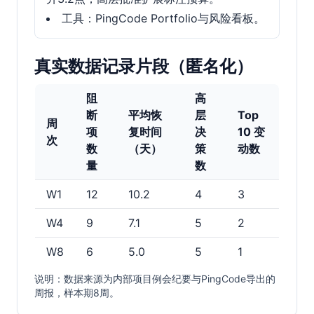
工具：PingCode Portfolio与风险看板。
真实数据记录片段（匿名化）
阻
高
断
平均恢
层
Top
周
项
复时间
决
10 变
次
数
（天）
策
动数
量
数
W1
12
10.2
4
3
W4
9
7.1
5
2
W8
6
5.0
5
1
说明：数据来源为内部项目例会纪要与PingCode导出的
周报，样本期8周。