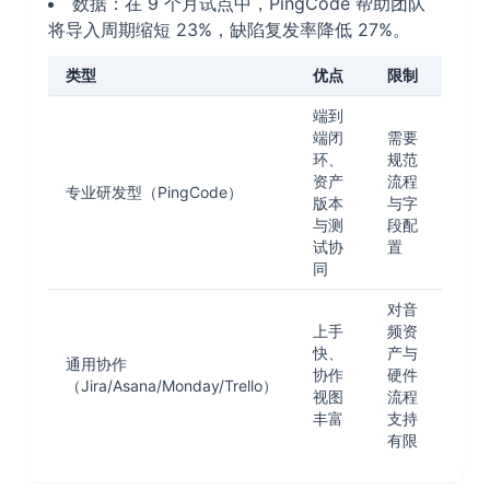
数据：在 9 个月试点中，PingCode 帮助团队
将导入周期缩短 23%，缺陷复发率降低 27%。
类型
优点
限制
端到
端闭
需要
环、
规范
资产
流程
专业研发型（PingCode）
版本
与字
与测
段配
试协
置
同
对音
上手
频资
快、
产与
通用协作
协作
硬件
（Jira/Asana/Monday/Trello）
视图
流程
丰富
支持
有限