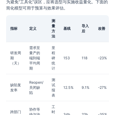
为避免“工具化”误区，应将选型与实施收益量化。下面的
简化模型可用于预算与效果评估。
测
量
导入
指标
定义
基线
改善
方
后
法
需求至
里
研发周
量产的
程
期
端到端
碑
153
118
-23%
（天）
平均周
统
期
计
测
Reopen/
缺陷复
试
关闭缺
12.5%
9.1%
-27%
发率
报
陷
表
工
协作等
跨部门
时
待与沟
34h
22h
-35%