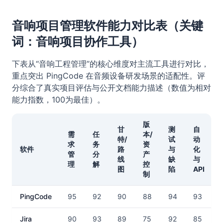
音响项目管理软件能力对比表（关键
词：音响项目协作工具）
下表从“音响工程管理”的核心维度对主流工具进行对比，
重点突出 PingCode 在音频设备研发场景的适配性。评
分综合了真实项目评估与公开文档能力描述（数值为相对
能力指数，100为最佳）。
版
甘
测
自
需
任
本/
特/
试
动
求
务
资
软件
路
与
化
管
分
产
线
缺
与
理
解
控
图
陷
API
制
PingCode
95
92
90
88
94
93
Jira
90
93
89
75
92
85