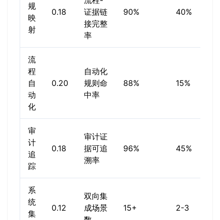
流程-
规
0.18
证据链
90%
40%
7
映
接完整
射
率
流
程
自动化
自
0.20
规则命
88%
15%
7
动
中率
化
审
审计证
计
0.18
据可追
96%
45%
7
追
溯率
踪
系
双向集
统
8
0.12
成场景
15+
2-3
集
1
数