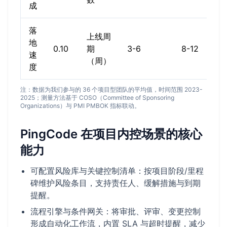
成
落
上线周
地
1
0.10
期
3-6
8-12
速
1
（周）
度
注：数据为我们参与的 36 个项目型团队的平均值，时间范围 2023-
2025；测量方法基于 COSO（Committee of Sponsoring
Organizations）与 PMI PMBOK 指标联动。
PingCode 在项目内控场景的核心
能力
可配置风险库与关键控制清单：按项目阶段/里程
碑维护风险条目，支持责任人、缓解措施与到期
提醒。
流程引擎与条件网关：将审批、评审、变更控制
形成自动化工作流，内置 SLA 与超时提醒，减少