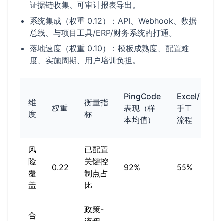
证据链收集、可审计报表导出。
系统集成（权重 0.12）：API、Webhook、数据
总线、与项目工具/ERP/财务系统的打通。
落地速度（权重 0.10）：模板成熟度、配置难
度、实施周期、用户培训负担。
PingCode
Excel/
维
衡量指
权重
表现（样
手工
度
标
本均值）
流程
风
已配置
险
关键控
0.22
92%
55%
7
覆
制点占
盖
比
政策-
合