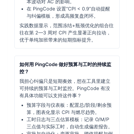
本波动对 AC 的影响。
在 PingCode 设置“CPI < 0.9”自动提醒
与纠偏模板，形成高频复盘闭环。
实践数据显示，范围冻结+瓶颈优化的组合往
往在第 2—3 周对 CPI 产生显著正向拉动，
优于单纯加班带来的短期指标提升。
如何用 PingCode 做好预算与工时的持续监
控？
我担心纠偏只是短期奏效，想在工具里建立
可持续的预算与工时监控。PingCode 有没
有具体功能可以支持这件事？
预算字段与仪表板：配置总/阶段/剩余预
算，图表化显示 CPI 与燃尽趋势。
工时日志与三点估算模板：记录 O/M/P
三点值与实际工时，自动生成偏差报告。
审批与自动化：变更审批、阈值提醒与例