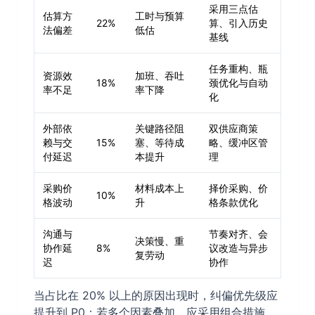
采用三点估
估算方
工时与预算
22%
算、引入历史
法偏差
低估
基线
任务重构、瓶
资源效
加班、吞吐
18%
颈优化与自动
率不足
率下降
化
外部依
关键路径阻
双供应商策
赖与交
15%
塞、等待成
略、缓冲区管
付延迟
本提升
理
采购价
材料成本上
择价采购、价
10%
格波动
升
格条款优化
沟通与
节奏对齐、会
决策慢、重
协作延
8%
议改造与异步
复劳动
迟
协作
当占比在 20% 以上的原因出现时，纠偏优先级应
提升到 P0；若多个因素叠加，应采用组合措施