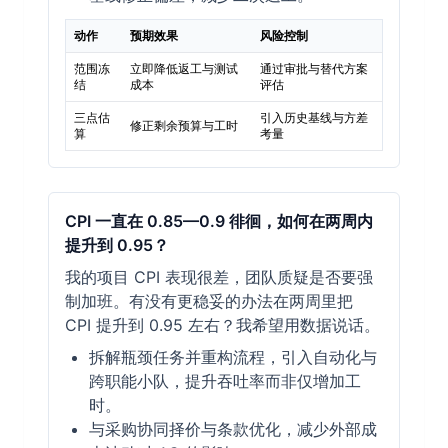
动作
预期效果
风险控制
范围冻
立即降低返工与测试
通过审批与替代方案
结
成本
评估
三点估
引入历史基线与方差
修正剩余预算与工时
算
考量
CPI 一直在 0.85—0.9 徘徊，如何在两周内
提升到 0.95？
我的项目 CPI 表现很差，团队质疑是否要强
制加班。有没有更稳妥的办法在两周里把
CPI 提升到 0.95 左右？我希望用数据说话。
拆解瓶颈任务并重构流程，引入自动化与
跨职能小队，提升吞吐率而非仅增加工
时。
与采购协同择价与条款优化，减少外部成