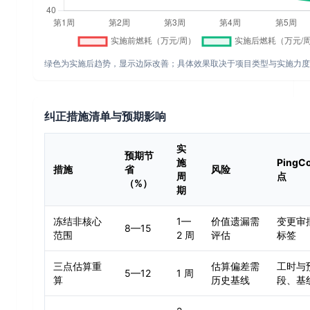
绿色为实施后趋势，显示边际改善；具体效果取决于项目类型与实施力度
纠正措施清单与预期影响
实
预期节
施
PingC
措施
省
风险
周
点
（%）
期
冻结非核心
1—
价值遗漏需
变更审
8—15
范围
2 周
评估
标签
三点估算重
估算偏差需
工时与
5—12
1 周
算
历史基线
段、基