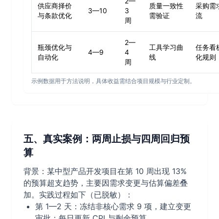
2—
供应商择价
质量一致性
采购需
3—10
3
与条款优化
需验证
流
周
2—
瓶颈优化与
工具学习曲
任务看
4—9
4
自动化
线
化规则
周
示例数据用于方法说明，具体收益需结合项目规模与行业定制。
五、真实案例：两周止损与四周回归预
算
背景：某中型产品开发项目在第 10 周出现 13%
的预算超支趋势，主要因需求变更与估算偏差叠
加。实践过程如下（已脱敏）：
第 1—2 天：冻结非核心需求 9 项，建立变更
审批；每日更新 CPI 与剩余预算。