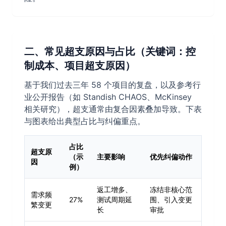
二、常见超支原因与占比（关键词：控
制成本、项目超支原因）
基于我们过去三年 58 个项目的复盘，以及参考行
业公开报告（如 Standish CHAOS、McKinsey
相关研究），超支通常由复合因素叠加导致。下表
与图表给出典型占比与纠偏重点。
占比
超支原
（示
主要影响
优先纠偏动作
因
例）
返工增多、
冻结非核心范
需求频
27%
测试周期延
围、引入变更
繁变更
长
审批