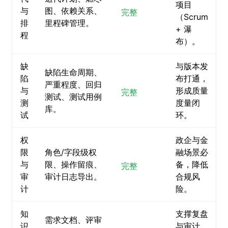
项目
与
图、依赖关系、
完整
（Scrum
排
里程碑管理。
+ 瀑
程
布）。
缺
与版本发
缺陷生命周期、
陷
布打通，
严重程度、回归
与
形成质量
完整
测试、测试用例
测
度量闭
库。
试
环。
权
政企与金
限
角色/字段级权
融场景必
与
限、操作留痕、
备，降低
完整
审
审计日志导出。
合规风
计
险。
知
支撑复盘
需求文档、评审
识
与审计，