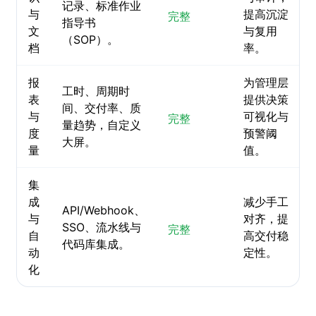
记录、标准作业
与
提高沉淀
完整
指导书
文
与复用
（SOP）。
档
率。
报
为管理层
工时、周期时
表
提供决策
间、交付率、质
与
可视化与
完整
量趋势，自定义
度
预警阈
大屏。
量
值。
集
成
减少手工
API/Webhook、
与
对齐，提
SSO、流水线与
完整
自
高交付稳
代码库集成。
动
定性。
化