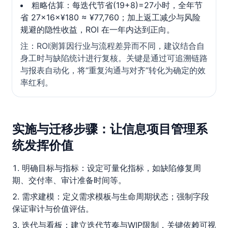
粗略估算：每迭代节省(19+8)=27小时，全年节
省 27×16×¥180 ≈ ¥77,760；加上返工减少与风险
规避的隐性收益，ROI 在一年内达到正向。
注：ROI测算因行业与流程差异而不同，建议结合自
身工时与缺陷统计进行复核。关键是通过可追溯链路
与报表自动化，将“重复沟通与对齐”转化为确定的效
率红利。
实施与迁移步骤：让信息项目管理系
统发挥价值
明确目标与指标：设定可量化指标，如缺陷修复周
期、交付率、审计准备时间等。
需求建模：定义需求模板与生命周期状态；强制字段
保证审计与价值评估。
迭代与看板：建立迭代节奏与WIP限制，关键依赖可视