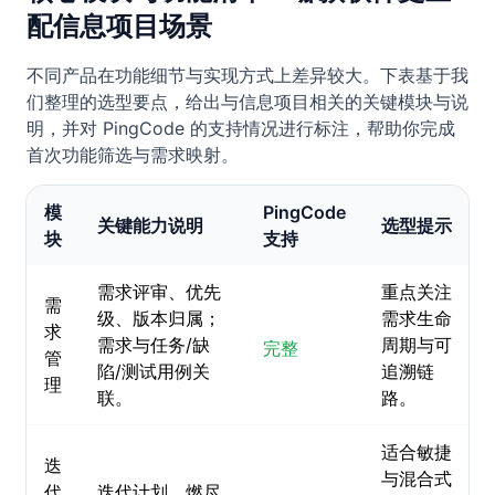
配信息项目场景
不同产品在功能细节与实现方式上差异较大。下表基于我
们整理的选型要点，给出与信息项目相关的关键模块与说
明，并对 PingCode 的支持情况进行标注，帮助你完成
首次功能筛选与需求映射。
模
PingCode
关键能力说明
选型提示
块
支持
需求评审、优先
重点关注
需
级、版本归属；
需求生命
求
需求与任务/缺
周期与可
完整
管
陷/测试用例关
追溯链
理
联。
路。
适合敏捷
迭
与混合式
代
迭代计划、燃尽