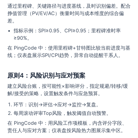
通过里程碑、关键路径与进度基线，及时识别偏差。配合
挣值管理（PV/EV/AC）衡量时间与成本维度的综合偏
差。
指标示例：SPI≥0.95、CPI≥0.95；里程碑准时率
≥90%。
在 PingCode 中：使用里程碑+甘特图比较当前进度与基
线；仪表盘展示SPI/CPI趋势，异常自动提醒干系人。
原则4：风险识别与应对预案
建立风险台账，按可能性×影响评分，指定规避/转移/缓
解/接受的策略，设置触发条件与应急预算。
环节：识别→评估→应对→监控→复盘。
每周滚动评审Top风险，触发阈值自动预警。
在 PingCode 中：用风险工作项模板，内含评分字段、
责任人与应对方案；仪表盘按风险热力图展示集中区。