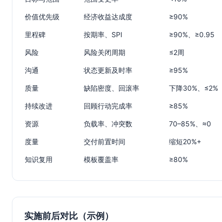
价值优先级
经济收益达成度
≥90%
里程碑
按期率、SPI
≥90%、≥0.95
风险
风险关闭周期
≤2周
沟通
状态更新及时率
≥95%
质量
缺陷密度、回滚率
下降30%、≤2%
持续改进
回顾行动完成率
≥85%
资源
负载率、冲突数
70–85%、≈0
度量
交付前置时间
缩短20%+
知识复用
模板覆盖率
≥80%
实施前后对比（示例）