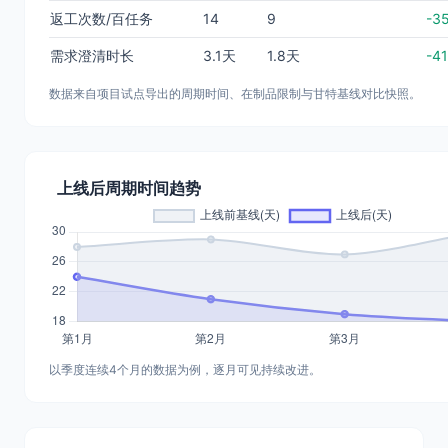
返工次数/百任务
14
9
-3
需求澄清时长
3.1天
1.8天
-4
数据来自项目试点导出的周期时间、在制品限制与甘特基线对比快照。
上线后周期时间趋势
以季度连续4个月的数据为例，逐月可见持续改进。