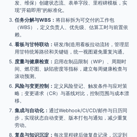
发、维保）创建状态流、表单字段、里程碑模板，实
现“开箱即用”的标准化。
任务分解与WBS：
将目标拆为可交付的工作包
（WBS），定义负责人、优先级、估算工时与前置依
赖。
看板与甘特联动：
研发/制造用看板拉动流转，管理层
用甘特统筹路径和关键链，统一视图避免重复沟通。
度量与健康检查：
启用在制品限制（WIP）、周期时
间、燃尽图、缺陷密度等指标，建立每周健康检查与
滚动预测。
风险与变更控制：
定义风险登记、触发条件与应对策
略；变更请求（CR）与基线对比，控制范围与成本漂
移。
集成与自动化：
通过Webhook/CI/CD/邮件与日历同
步，实现状态自动变更、版本打包与通知，减少重复
劳动。
复盘与知识沉淀：
每次里程碑后做复盘记录，沉淀到