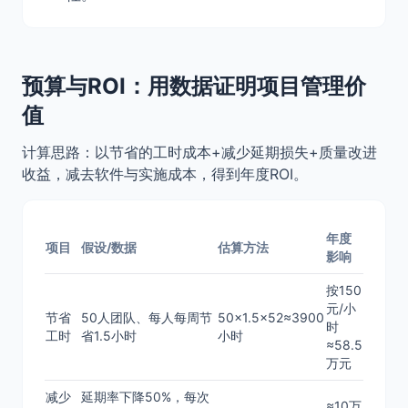
预算与ROI：用数据证明项目管理价
值
计算思路：以节省的工时成本+减少延期损失+质量改进
收益，减去软件与实施成本，得到年度ROI。
年度
项目
假设/数据
估算方法
影响
按150
元/小
节省
50人团队、每人每周节
50×1.5×52≈3900
时
工时
省1.5小时
小时
≈58.5
万元
减少
延期率下降50%，每次
≈10万