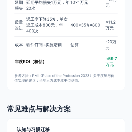
延期
延期平均损失1万元，年
10×1万元
元
损失
20次
返工率下降35%，单次
质量
≈11.2
返工成本800元，年
400×35%×800
改进
万元
400次
-20万
成本
软件订阅+实施培训
估算
元
≈59.7
年度ROI（粗估）
万元
参考方法：PMI《Pulse of the Profession 2023》关于度量与价
值实现的建议；当地人力成本取中位估值。
常见难点与解决方案
认知与习惯迁移