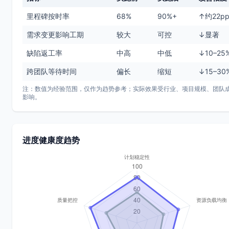
里程碑按时率
68%
90%+
↑约22p
需求变更影响工期
较大
可控
↓显著
缺陷返工率
中高
中低
↓10–25
跨团队等待时间
偏长
缩短
↓15–30
注：数值为经验范围，仅作为趋势参考；实际效果受行业、项目规模、团队
影响。
进度健康度趋势