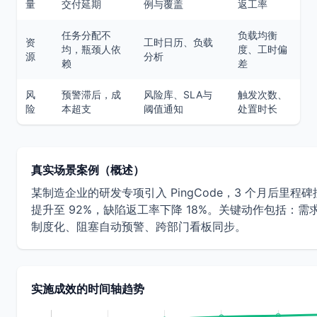
量
交付延期
例与覆盖
返工率
任务分配不
负载均衡
资
工时日历、负载
均，瓶颈人依
度、工时偏
源
分析
赖
差
风
预警滞后，成
风险库、SLA与
触发次数、
险
本超支
阈值通知
处置时长
真实场景案例（概述）
某制造企业的研发专项引入 PingCode，3 个月后里程
提升至 92%，缺陷返工率下降 18%。关键动作包括：需
制度化、阻塞自动预警、跨部门看板同步。
实施成效的时间轴趋势