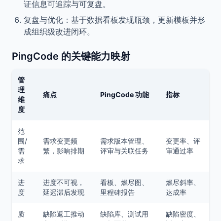
证信息可追踪与可复盘。
复盘与优化：基于数据看板发现瓶颈，更新模板并形
成组织级改进闭环。
PingCode 的关键能力映射
管
理
痛点
PingCode 功能
指标
维
度
范
围/
需求变更频
需求版本管理、
变更率、评
需
繁，影响排期
评审与关联任务
审通过率
求
进
进度不可视，
看板、燃尽图、
燃尽斜率、
度
延迟滞后发现
里程碑报告
达成率
质
缺陷返工推动
缺陷库、测试用
缺陷密度、