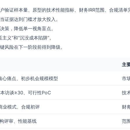
户验证样本量、原型的技术性能指标、财务IRR范围、合规清单
当证据达到门槛才放大投入。
决策，降低单一视角盲点。
主义”和“沉没成本陷阱”。
键风险在下一阶段前得到降级。
主
核心痛点、初步机会规模模型
市
本访谈≥30、可行性PoC
技
)、商业模式、合规初评
财
构评审、性能基线
范