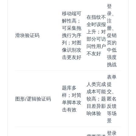
登
移动端可
录、
在指纹不
解性高；
注
全时误报
可采集拖
册、
上升；对
滑块验证码
拽行为序
促销
部分可访
列；对图
页的
问性用户
像识别攻
中低
不友好
击更友好
强度
挑战
表单
人类完成
提
题库多
成本可能
交、
样；对简
图形/逻辑验证码
较高；题
匿名
单脚本攻
目差异影
反馈
击有效
响体验
等场
景
登录