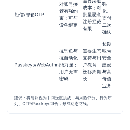
需要渠道
对账号接
强
成本；对
管有强约
化、
短信/邮箱OTP
批量恶意
束；可与
支付
注册拦截
设备绑定
二次
有限
确认
长期
抗钓鱼与
需要生态
账号
抗自动化
支持与用
安全
Passkeys/WebAuthn
能力强；
户教育；
建设
用户无需
迁移周期
与高
密码
长
价值
业务
建议：将滑块视为中间强度挑战，与风险评分、行为序
列、OTP/Passkeys组合，形成动态防线。