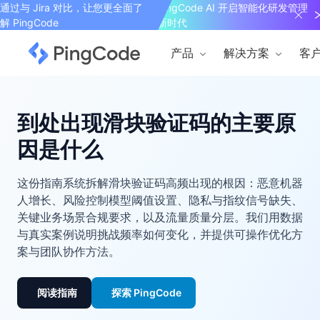
通过与 Jira 对比，让您更全面了
PingCode AI 开启智能化研发管理
解 PingCode
新时代
产品
解决方案
客
到处出现滑块验证码的主要原
因是什么
这份指南系统拆解滑块验证码高频出现的根因：恶意机器
人增长、风险控制模型阈值设置、隐私与指纹信号缺失、
关键业务场景合规要求，以及流量质量分层。我们用数据
与真实案例说明挑战频率如何变化，并提供可操作优化方
案与团队协作方法。
阅读指南
探索 PingCode