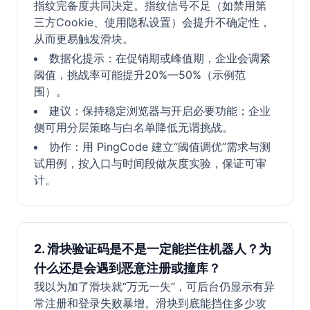
指纹完备度共同决定。指纹信号不足（如禁用第
三方Cookie、使用隐私设置）会提升不确定性，
从而更易触发滑块。
数据化提示：在促销期或峰值期，企业会调紧
阈值，挑战率可能提升20%—50%（示例范
围）。
建议：保持稳定浏览器与开启必要功能；企业
侧可用分层策略与白名单降低无谓挑战。
协作：用 PingCode 建立“阈值调优”需求与测
试用例，按入口与时间段做灰度实验，保证可审
计。
2. 滑块验证码是不是一定能拦住机器人？为
什么还是会遇到恶意注册或撞库？
我以为加了滑块就“万无一失”，可后台仍显示有异
常注册和登录失败暴增。滑块到底能挡住多少攻